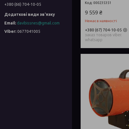
000235351
+380 (66) 704-10-05
9 559 ₴
Немає в наявності
davibissnes@gmail.com
+380 (67) 704-10-05
0677041005
заказ товаров viber.
whatsapp