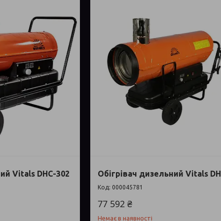
ий Vitals DHC-302
Обігрівач дизельний Vitals D
000045781
77 592 ₴
Немає в наявності