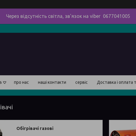
Через відсутність світла, зв'язок на viber 0677041005
в
про нас
наші контакти
сервіс
Доставка і оплата 
івачі
Обігрівачі газові