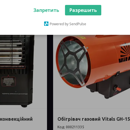
Запретить
Разрешить
Powered by SendPulse
 конвекційний
Обігрівач газовий Vitals GH-1
000211335