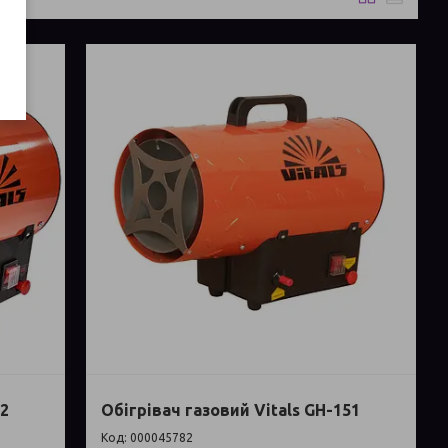
52
Обігрівач газовий Vitals GH-151
000045782