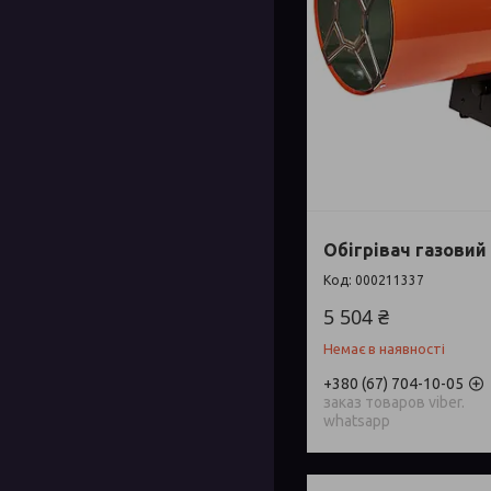
Обігрівач газовий 
000211337
5 504 ₴
Немає в наявності
+380 (67) 704-10-05
заказ товаров viber.
whatsapp