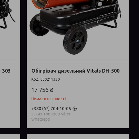
-303
Обігрівач дизельний Vitals DH-500
000211330
17 756 ₴
Немає в наявності
+380 (67) 704-10-05
заказ товаров viber.
whatsapp