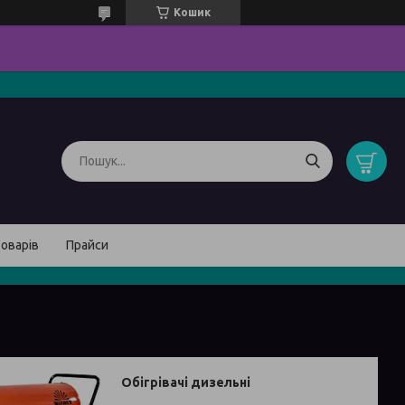
Кошик
товарів
Прайси
Обігрівачі дизельні