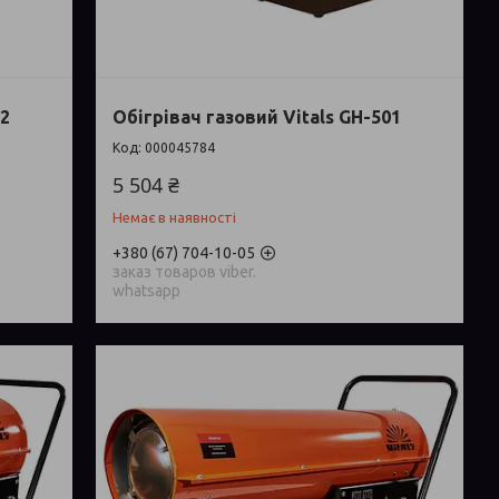
02
Обігрівач газовий Vitals GH-501
000045784
5 504 ₴
Немає в наявності
+380 (67) 704-10-05
заказ товаров viber.
whatsapp