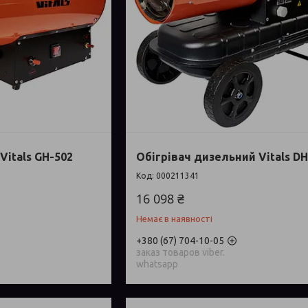
Vitals GH-502
Обігрівач дизельний Vitals DH
000211341
16 098 ₴
Немає в наявності
+380 (67) 704-10-05
заказ товаров viber.
whatsapp