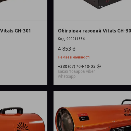
Vitals GH-301
Обігрівач газовий Vitals GH-3
000211336
4 853 ₴
Немає в наявності
+380 (67) 704-10-05
заказ товаров viber.
whatsapp