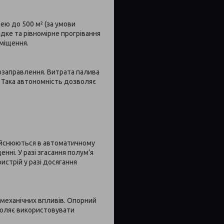
ею до 500 м² (за умови
идке та рівномірне прогрівання
иміщення.
озаправлення. Витрата палива
. Така автономність дозволяє
здійснюються в автоматичному
ні. У разі згасання полум’я
истрій у разі досягання
і механічних впливів. Опорний
воляє використовувати