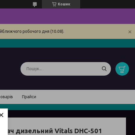
Кошик
йближчого робочого дня (10.08).
товарів
Прайси
×
івач дизельний Vitals DHC-501