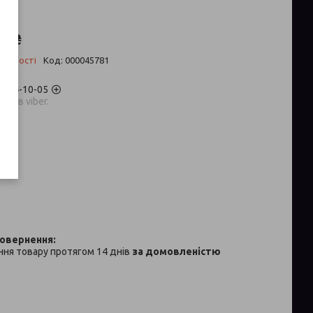
2 ₴
аявності
Код:
000045781
) 704-10-05
аров viber.
p
ня товару протягом 14 днів
за домовленістю