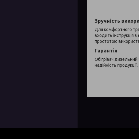
Зручність викор
Для комфортного тра
входить інструкція з
простотою використан
Гарантія
Обігрівач дизельний 
надійність продукції.