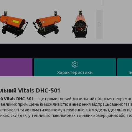
Характеристики
І
ельний Vitals DHC-501
й Vitals DHC-501
— це промисловий дизельний обігрівач непрямого
 великих приміщень із можливістю виведення відпрацьованих газів
уктивності та автоматизованому керуванню, ця модель ідеально п
ках, складах, у теплицях, павільйонах та інших комерційних або тех