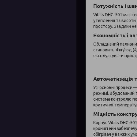
Потужність і шв
Vitals DHC-501 має т
утеплення та висоти 
простору. Завдяки не
Економність і а
Обладнаний паливним
становить 4 кг/год (
експлуатувати пристр
Автоматизація т
Усі основні процеси 
режимі. Вбудований т
система контролю пер
критичної температу
Міцність констру
Корпус Vitals DHC-50
кронштейн забезпечу
обігрівач у важких у