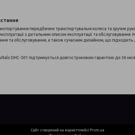
истання
нспортування передбачені транспортувальні колеса та зручне рукі
 експлуатації з детальним описом експлуатації та обслуговування.
ня та обслуговування, а також сучасним дизайном, що підходить д
Vitals DHC-501 підтримується довгостроковою гарантією до 36 міся
Сайт створений на маркетплейсі
Prom.ua