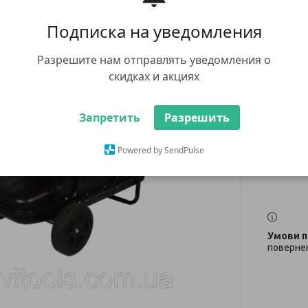
Подписка на уведомления
77 59
Разрешите нам отправлять уведомления о
Немає в н
скидках и акциях
+380 (67
заказ тов
whatsap
Запретить
Разрешить
Powered by SendPulse
повернен