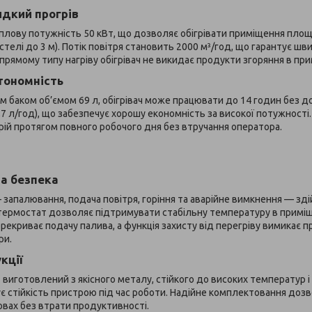
идкий прогрів
еплову потужність 50 кВт, що дозволяє обігрівати приміщення площ
стелі до 3 м). Потік повітря становить 2000 м³/год, що гарантує шв
прямому типу нагріву обігрівач не викидає продукти згоряння в пр
втономність
 баком об’ємом 69 л, обігрівач може працювати до 14 годин без д
4,7 л/год), що забезпечує хорошу економність за високої потужності
ій протягом повного робочого дня без втручання оператора.
а безпека
— запалювання, подача повітря, горіння та аварійне вимкнення — 
ермостат дозволяє підтримувати стабільну температуру в приміщен
екриває подачу палива, а функція захисту від перегріву вимикає пр
ри.
кції
1 виготовлений з якісного металу, стійкого до високих температур 
є стійкість пристрою під час роботи. Надійне комплектовання доз
мовах без втрати продуктивності.