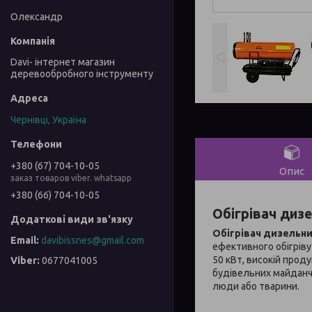
Олександр
Davi- інтернет магазин
деревообробного інструменту
Чернівці, Україна
+380 (67) 704-10-05
Опис
заказ товаров viber. whatsapp
+380 (66) 704-10-05
Обігрівач диз
Обігрівач дизельни
davibissnes@gmail.com
ефективного обігріву
50 кВт, високій прод
0677041005
будівельних майданчи
люди або тварини.