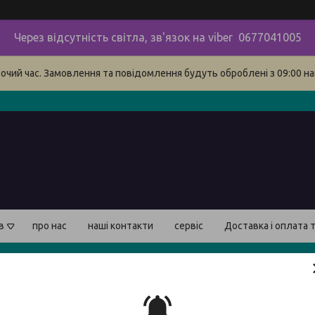
Через відсутність світла, зв'язок на viber 0677041005
бочий час. Замовлення та повідомлення будуть оброблені з 09:00 на
в
про нас
наші контакти
сервіс
Доставка і оплата 
Обігр