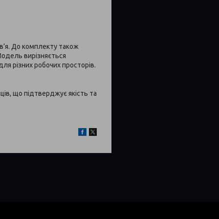
в’я. До комплекту також
 Модель вирізняється
ля різних робочих просторів.
ців, що підтверджує якість та