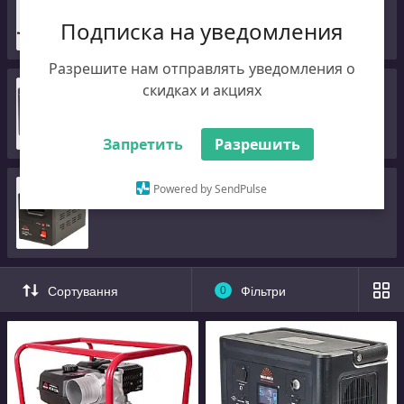
Подписка на уведомления
Разрешите нам отправлять уведомления о
скидках и акциях
Джерела безперебійного живлення
Запретить
Разрешить
Стабілізатори напруги
Powered by SendPulse
Сортування
0
Фільтри