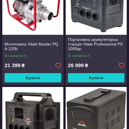
Портативна акумуляторна
Мотопомпа Vitals Master PQ
станція Vitals Professional PS
4-120b
1000qc
В наявності
В наявності
21 399
26 999
₴
₴
Купити
Купити