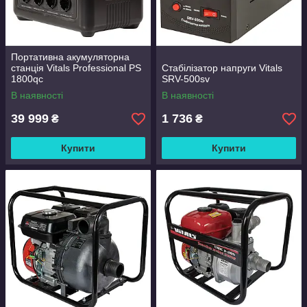
Портативна акумуляторна
станція Vitals Professional PS
Стабілізатор напруги Vitals
1800qc
SRV-500sv
В наявності
В наявності
39 999
1 736
₴
₴
Купити
Купити