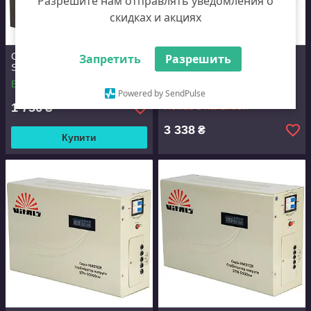
Разрешите нам отправлять уведомления о
скидках и акциях
Стабілізатор напруги Vitals
Запретить
Разрешить
SRV-500sv
Стабілізатор напруги Vitals
В наявності
Master STF-1000sf
Powered by SendPulse
1 736
Немає в наявності
₴
3 338
₴
Купити