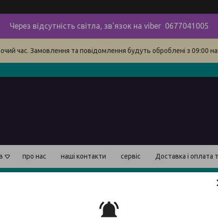
Через відсутність світла, зв'язок на viber 0677041005
бочий час. Замовлення та повідомлення будуть оброблені з 09:00 на
в
про нас
наші контакти
сервіс
Доставка і оплата 
Тепл