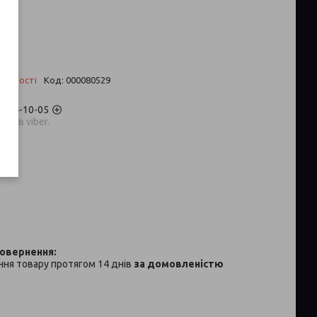
2
 ₴
аявності
Код:
000080529
) 704-10-05
аров viber.
p
ня товару протягом 14 днів
за домовленістю