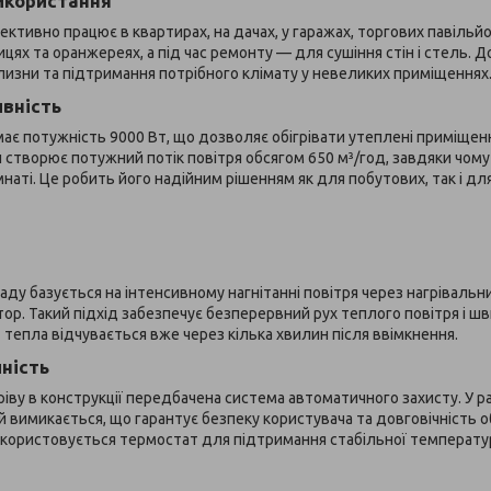
икористання
тивно працює в квартирах, на дачах, у гаражах, торгових павільйо
цях та оранжереях, а під час ремонту — для сушіння стін і стель. 
ілизни та підтримання потрібного клімату у невеликих приміщеннях
вність
має потужність 9000 Вт, що дозволяє обігрівати утеплені приміщен
ій створює потужний потік повітря обсягом 650 м³/год, завдяки чом
мнаті. Це робить його надійним рішенням як для побутових, так і дл
ду базується на інтенсивному нагнітанні повітря через нагріваль
р. Такий підхід забезпечує безперервний рух теплого повітря і ш
тепла відчувається вже через кілька хвилин після ввімкнення.
йність
іву в конструкції передбачена система автоматичного захисту. У ра
 вимикається, що гарантує безпеку користувача та довговічність 
користовується термостат для підтримання стабільної температу