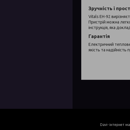
Зручність і прос
Vitals EH-92 вирізняє
Пристрій можна легк
інструкція, яка докл
Гарантія
Електричний теплове
якість та надійність п