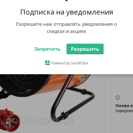
EH-9
Подписка на уведомления
5 812
Разрешите нам отправлять уведомления о
скидках и акциях
Немає в н
+380 (67
Запретить
Разрешить
заказ тов
whatsap
Powered by SendPulse
повернен