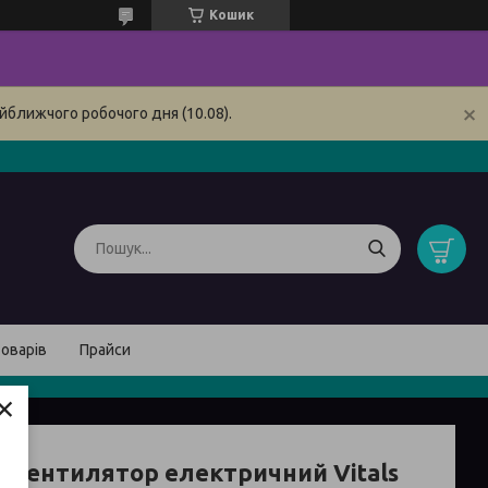
Кошик
йближчого робочого дня (10.08).
товарів
Прайси
×
овентилятор електричний Vitals