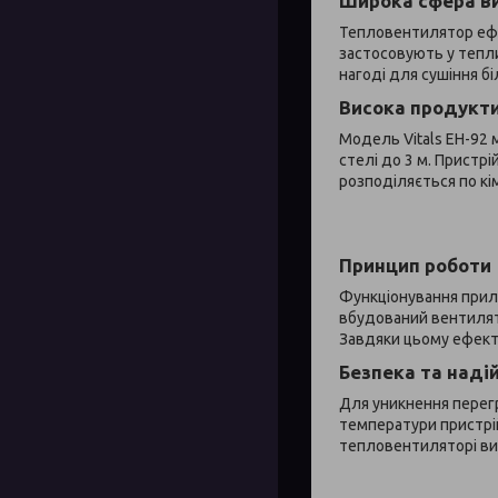
Широка сфера в
Тепловентилятор ефек
застосовують у тепли
нагоді для сушіння б
Висока продукти
Модель Vitals EH-92 
стелі до 3 м. Пристр
розподіляється по кі
Принцип роботи
Функціонування прила
вбудований вентилято
Завдяки цьому ефект 
Безпека та наді
Для уникнення перегр
температури пристрій
тепловентиляторі ви