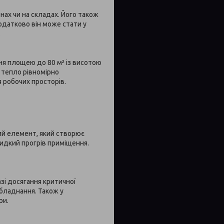
нах чи на складах. Його також
Додатково він може стати у
.
ня площею до 80 м² із висотою
у тепло рівномірно
я робочих просторів.
ний елемент, який створює
видкий прогрів приміщення.
зі досягання критичної
обладнання. Також у
ри.