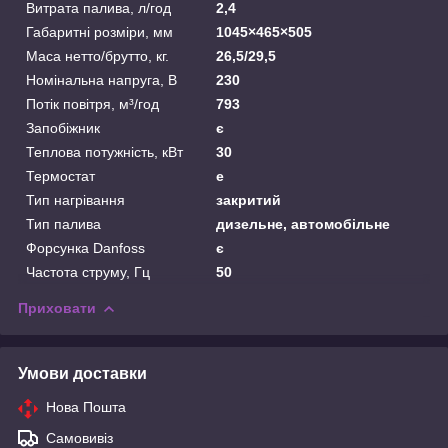
Витрата палива, л/год
2,4
Габаритні розміри, мм
1045×465×505
Маса нетто/брутто, кг.
26,5/29,5
Номінальна напруга, В
230
Потік повітря, м³/год
793
Запобіжник
є
Теплова потужність, кВт
30
Термостат
е
Тип нагрівання
закритий
Тип палива
дизельне, автомобільне
Форсунка Danfoss
є
Частота струму, Гц
50
Приховати
Умови доставки
Нова Пошта
Самовивіз