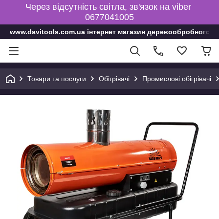
Через відсутність світла, зв'язок на viber
0677041005
www.davitools.com.ua інтернет магазин деревообробного і
Товари та послуги
Обігрівачі
Промислові обігрівачі