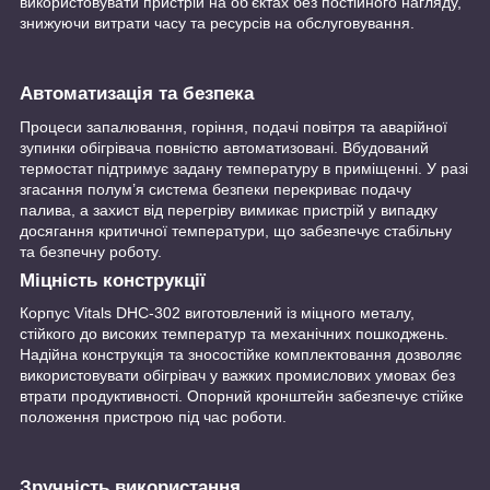
використовувати пристрій на об’єктах без постійного нагляду,
знижуючи витрати часу та ресурсів на обслуговування.
Автоматизація та безпека
Процеси запалювання, горіння, подачі повітря та аварійної
зупинки обігрівача повністю автоматизовані. Вбудований
термостат підтримує задану температуру в приміщенні. У разі
згасання полум’я система безпеки перекриває подачу
палива, а захист від перегріву вимикає пристрій у випадку
досягання критичної температури, що забезпечує стабільну
та безпечну роботу.
Міцність конструкції
Корпус Vitals DHC-302 виготовлений із міцного металу,
стійкого до високих температур та механічних пошкоджень.
Надійна конструкція та зносостійке комплектовання дозволяє
використовувати обігрівач у важких промислових умовах без
втрати продуктивності. Опорний кронштейн забезпечує стійке
положення пристрою під час роботи.
Зручність використання