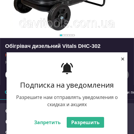
Обігрівач дизельний Vitals DHC-302
Немає в наявності
×
Код: 000211340
Роздріб
65 104
₴
Подписка на уведомления
Опис
Характеристики
Доставка
Оплата
Умови п
Разрешите нам отправлять уведомления о
скидках и акциях
Опис
Обігрівач дизельний Vitals DHC-302
Запретить
Разрешить
Обігрівач дизельний Vitals DHC-302
— це промисловий