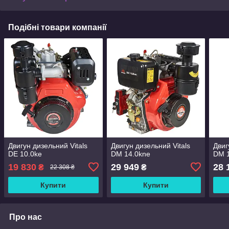
Подібні товари компанії
Двигун дизельний Vitals
Двигyн дизельний Vitals
Двиг
DE 10.0ke
DM 14.0kne
DM 
19 830
29 949
28 
₴
₴
22 308 ₴
Купити
Купити
Про нас