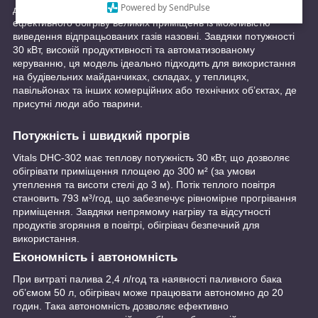
Powered by SendPulse
дизельний обігрівач непрямого нагріву, призначений для
ефективного обігріву великих приміщень із можливістю
виведення відпрацьованих газів назовні. Завдяки потужності
30 кВт, високій продуктивності та автоматизованому
керуванню, ця модель ідеально підходить для використання
на будівельних майданчиках, складах, у теплицях,
павільйонах та інших комерційних або технічних обʼєктах, де
присутні люди або тварини.
Потужність і швидкий прогрів
Vitals DHC-302 має теплову потужність 30 кВт, що дозволяє
обігрівати приміщення площею до 300 м² (за умови
утеплення та висоти стелі до 3 м). Потік теплого повітря
становить 793 м³/год, що забезпечує рівномірне прогрівання
приміщення. Завдяки непрямому нагріву та відсутності
продуктів згоряння в повітрі, обігрівач безпечний для
використання.
Економність і автономність
При витраті палива 2,4 л/год та наявності паливного бака
обʼємом 50 л, обігрівач може працювати автономно до 20
годин. Така автономність дозволяє ефективно