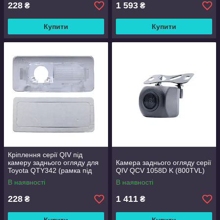
228
1 593
₴
₴
Купити
Купити
Кріплення серії QIV під
камеру заднього огляду для
Камера заднього огляду серії
Toyota QTY342 (рамка під
QIV QCV 1058D K (800TVL)
плафон)
В наявності
В наявності
228
1 411
₴
₴