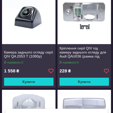
Кріплення серії QIV під
Камера заднього огляду серії
камеру заднього огляду для
QIV QA 2053 T (1080p)
Audi QAU036 (рамка під
плафон)
В наявності
В наявності
1 558
228
₴
₴
Купити
Купити