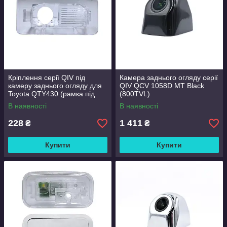
Кріплення серії QIV під
Камера заднього огляду серії
камеру заднього огляду для
QIV QCV 1058D MT Black
Toyota QTY430 (рамка під
(800TVL)
плафон)
В наявності
В наявності
228
1 411
₴
₴
Купити
Купити