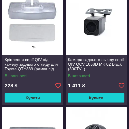
Кріплення серії QIV під
Камера заднього огляду серії
камеру заднього огляду для
QIV QCV 1058D MK 02 Black
Toyota QTY389 (рамка під
(800TVL)
плафон)
В наявності
В наявності
228
1 411
₴
₴
Купити
Купити