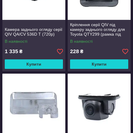
Кріплення серії QIV під
Камера заднього огляду серії
камеру заднього огляду для
QIV QA/CV 536D T (720p)
Toyota QTY299 (рамка під
плафон)
В наявності
В наявності
1 335
228
₴
₴
Купити
Купити