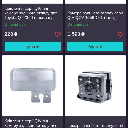
Кріплення серії QIV під
камеру заднього огляду для
Камера заднього огляду серії
Toyota QTY363 (рамка під
QIV QCV 1058D 01 (truck)
плафон)
В наявності
В наявності
228
1 593
₴
₴
Купити
Купити
Кріплення серії QIV під
камеру заднього огляду для
Камера заднього огляду серії