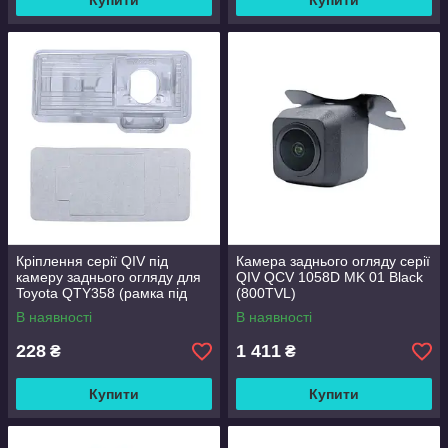
Купити
Купити
Кріплення серії QIV під
Камера заднього огляду серії
камеру заднього огляду для
QIV QCV 1058D MK 01 Black
Toyota QTY358 (рамка під
(800TVL)
плафон)
В наявності
В наявності
228
1 411
₴
₴
Купити
Купити