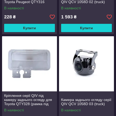
Toyota Peugeot QTY316
QIV QCV 1058D 02 (truck)
(рамка під плафон)
В наявності
В наявності
228
1 593
₴
₴
Купити
Купити
Кріплення серії QIV під
камеру заднього огляду для
Камера заднього огляду серії
Toyota QTY328 (рамка під
QIV QCV 1058D 03 (truck)
плафон)
В наявності
В наявності