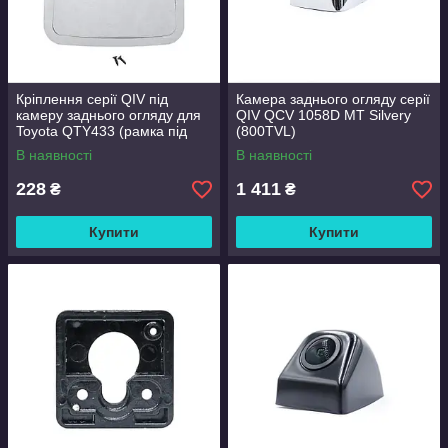
Кріплення серії QIV під
Камера заднього огляду серії
камеру заднього огляду для
QIV QCV 1058D MT Silvery
Toyota QTY433 (рамка під
(800TVL)
плафон)
В наявності
В наявності
228
1 411
₴
₴
Купити
Купити