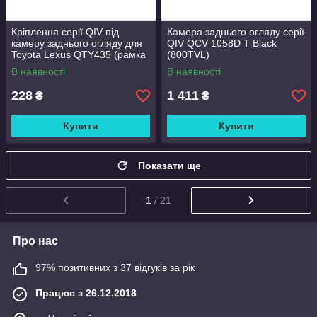
Кріплення серії QIV під
Камера заднього огляду серії
камеру заднього огляду для
QIV QCV 1058D T Black
Toyota Lexus QTY435 (рамка
(800TVL)
під плафон)
В наявності
В наявності
228
1 411
₴
₴
Купити
Купити
Показати ще
1
/ 21
Про нас
97% позитивних з 37 відгуків за рік
Працює з 26.12.2018