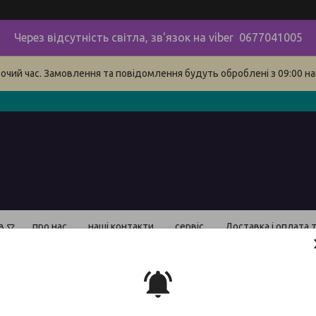
Через відсутність світла, зв'язок на viber 0677041005
бочий час. Замовлення та повідомлення будуть оброблені з 09:00 на
в
про нас
наші контакти
сервіс
Доставка і оплата 
Кріпл