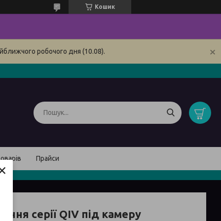
Кошик
йближчого робочого дня (10.08).
товарів
Прайси
×
ення серії QIV під камеру