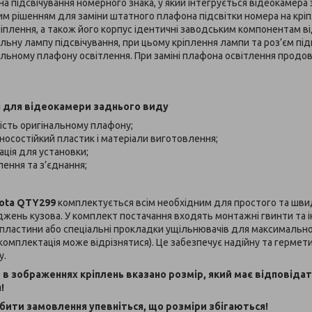
а підсвічування номерного знака, у який інтегрується відеокамера 
м рішенням для заміни штатного плафона підсвітки номера на кріпл
іплення, а також його корпус ідентичні заводським компонентам 
льну лампу підсвічування, при цьому кріплення лампи та роз’єм п
альному плафону освітлення. При заміні плафона освітлення продо
я для відеокамери заднього виду
ість оригінальному плафону;
зносостійкий пластик і матеріали виготовлення;
ція для установки;
ення та з’єднання;
ota QTY299
комплектується всім необхідним для простого та шви
жень кузова. У комплект постачання входять монтажні гвинти та і
 пластини або спеціальні прокладки ущільнювачів для максимальн
комплектація може відрізнятися). Це забезпечує надійну та гермет
у.
о в зображеннях кріплень вказано розмір,
який
має відповідат
!
бити замовлення упевніться, що розміри збігаються!