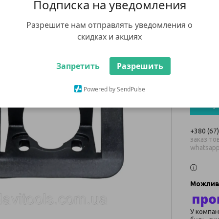
Подписка на уведомления
задн
(рам
Разрешите нам отправлять уведомления о
скидках и акциях
228 ₴
Запретить
Разрешить
Мінімальн
В наявнос
Powered by SendPulse
Ку
+380 (67
заказ тов
whatsap
У компан