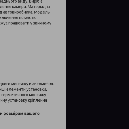
заднього виду. Виріб є
ення камери. Матеріал, із
від автовиробника. Модель
ідключення повністю
вжує працювати у звичному
дкого монтажу в автомобіль
нші елементи установки,
о герметичного монтажу
ичну установку кріплення
и розмірам вашого