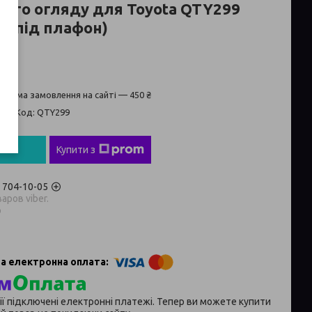
ього огляду для Toyota QTY299
ка під плафон)
а сума замовлення на сайті — 450 ₴
ті
Код:
QTY299
пити
Купити з
) 704-10-05
аров viber.
p
ії підключені електронні платежі. Тепер ви можете купити