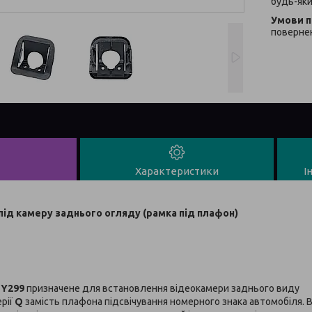
будь-яки
повернен
Характеристики
І
 під камеру заднього огляду (рамка під плафон)
TY299
призначене для встановлення відеокамери заднього виду
рії
Q
замість плафона підсвічування номерного знака автомобіля. В