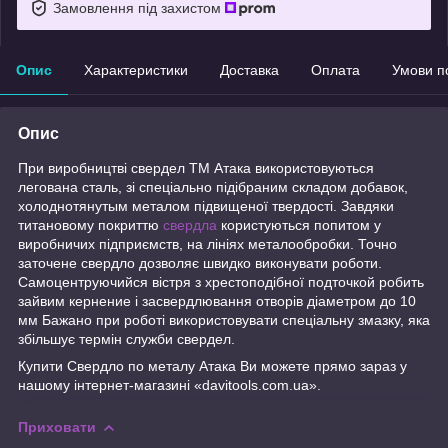
Замовлення під захистом
Опис
Характеристики
Доставка
Оплата
Умови п
Опис
При виробництві свердел ТМ Атака використовуються
легована сталь, зі спеціально підібраним складом добавок,
холоднотянутым металом підвищеної твердості. Завдяки
титановому покриттю
свердла
користуються попитом у
виробничих підприємств, на лініях металообробки. Точно
заточене свердло дозволяє швидко виконувати роботи.
Самоцентруючийся вістря з хрестоподібної подточкой робить
зайвим кернение і засвердлювання отворів діаметром до 10
мм Бажано при роботі використовувати спеціальну змазку, яка
збільшує термін служби свердел.
Купити Свердло по металу Атака Ви можете прямо зараз у
нашому інтернет-магазині «davitools.com.ua».
Приховати