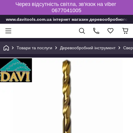
Через відсутність світла, зв'язок на viber
0677041005
www.davitools.com.ua інтернет магазин деревообробного і
Товари та послуги
Деревообробний інструмент
Свер