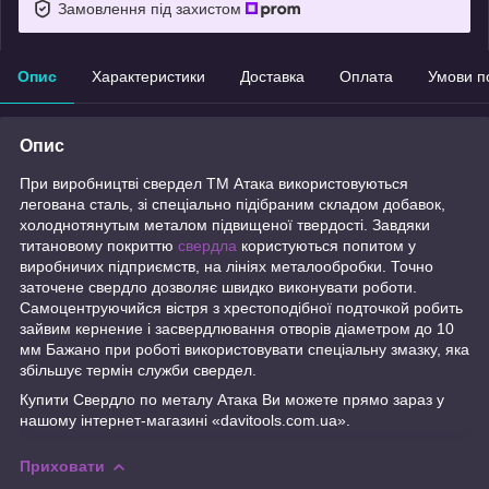
Замовлення під захистом
Опис
Характеристики
Доставка
Оплата
Умови п
Опис
При виробництві свердел ТМ Атака використовуються
легована сталь, зі спеціально підібраним складом добавок,
холоднотянутым металом підвищеної твердості. Завдяки
титановому покриттю
свердла
користуються попитом у
виробничих підприємств, на лініях металообробки. Точно
заточене свердло дозволяє швидко виконувати роботи.
Самоцентруючийся вістря з хрестоподібної подточкой робить
зайвим кернение і засвердлювання отворів діаметром до 10
мм Бажано при роботі використовувати спеціальну змазку, яка
збільшує термін служби свердел.
Купити Свердло по металу Атака Ви можете прямо зараз у
нашому інтернет-магазині «davitools.com.ua».
Приховати