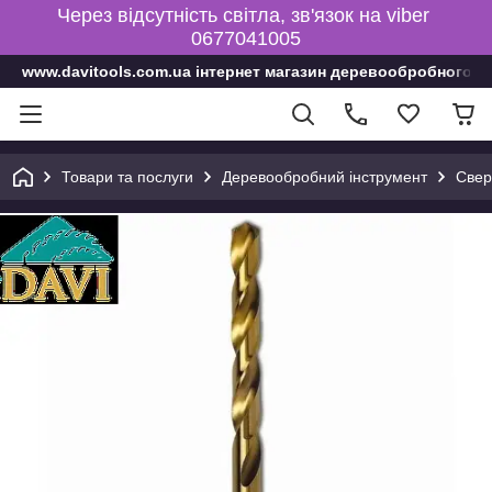
Через відсутність світла, зв'язок на viber
0677041005
www.davitools.com.ua інтернет магазин деревообробного і
Товари та послуги
Деревообробний інструмент
Свер