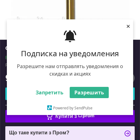
×
Свердло Атака мет. 7,1 мм 5шт (уп.)
Подписка на уведомления
В наявності
Роздріб
Разрешите нам отправлять уведомления о
скидках и акциях
935
₴
Запретить
Разрешить
Купити
або
Powered by SendPulse
Купити з
Що таке купити з Пром?