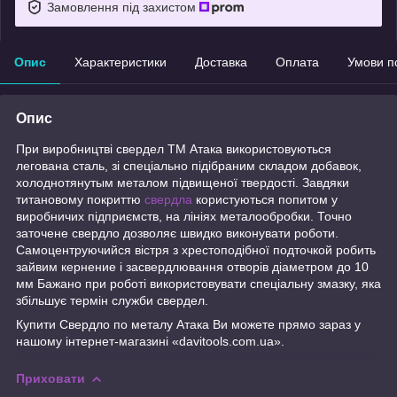
Замовлення під захистом
Опис
Характеристики
Доставка
Оплата
Умови п
Опис
При виробництві свердел ТМ Атака використовуються
легована сталь, зі спеціально підібраним складом добавок,
холоднотянутым металом підвищеної твердості. Завдяки
титановому покриттю
свердла
користуються попитом у
виробничих підприємств, на лініях металообробки. Точно
заточене свердло дозволяє швидко виконувати роботи.
Самоцентруючийся вістря з хрестоподібної подточкой робить
зайвим кернение і засвердлювання отворів діаметром до 10
мм Бажано при роботі використовувати спеціальну змазку, яка
збільшує термін служби свердел.
Купити Свердло по металу Атака Ви можете прямо зараз у
нашому інтернет-магазині «davitools.com.ua».
Приховати