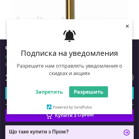
×
Свердло Атака мет. 5,6 мм 10шт (уп.)
Подписка на уведомления
В наявності
Роздріб
Разрешите нам отправлять уведомления о
скидках и акциях
1 155
₴
Запретить
Разрешить
Купити
або
Powered by SendPulse
Купити з
Що таке купити з Пром?