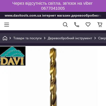
Через відсутність світла, зв'язок на viber
0677041005
www.davitools.com.ua інтернет магазин деревообробного і
Товари та послуги
Деревообробний інструмент
Свер