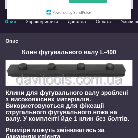
Замовлення під захистом
Powered by SendPulse
Опис
Характеристики
Доставка
Оплата
Умови п
Опис
Клин фугувального валу L-400
Клини для фугувального валу зроблені
з високоякісних матеріалів.
Використовуються для фіксації
стругального фугувального ножа на
валу. У комплекті йде 1 клин без болтів.
Розміри можуть змінюватись за
бажанням клієнта.