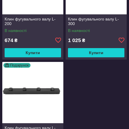
Клин фугувального валу L-
Клин фугувального валу L-
200
300
В наявності
В наявності
674
1 025
₴
₴
Купити
Купити
Подарунок
Клин фугувального валу L-