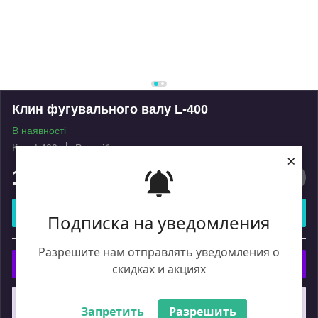
Клин фугувального валу L-400
В наявності
Код: L400
Роздріб
×
1 376
₴
Купити
Подписка на уведомления
або
Разрешите нам отправлять уведомления о
Купити з
скидках и акциях
Що таке купити з Пром?
Запретить
Разрешить