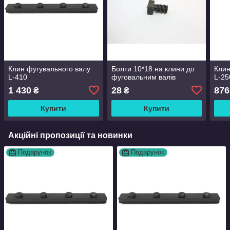
Клин фугувального валу
Болти 10*18 на клини до
Клин
L-410
фуговальним валів
L-25
1 430
28
876
₴
₴
Купити
Купити
Акційні пропозиції та новинки
Подарунок
Подарунок