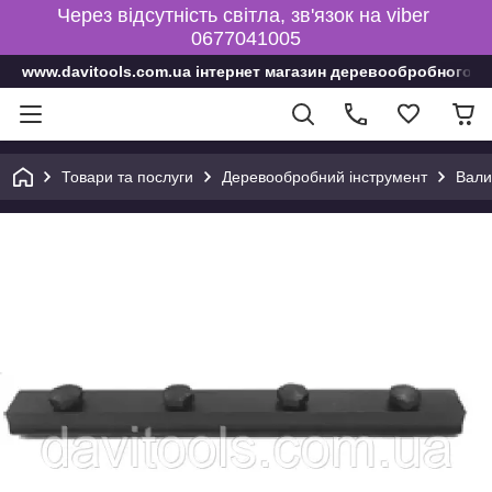
Через відсутність світла, зв'язок на viber
0677041005
www.davitools.com.ua інтернет магазин деревообробного і
Товари та послуги
Деревообробний інструмент
Вали