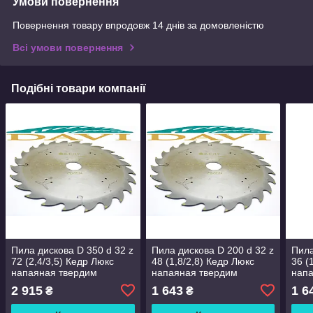
Умови повернення
Повернення товару впродовж 14 днів за домовленістю
Всі умови повернення
Подібні товари компанії
Пила дискова D 350 d 32 z
Пила дискова D 200 d 32 z
Пила
72 (2,4/3,5) Кедр Люкс
48 (1,8/2,8) Кедр Люкс
36 (
напаяная твердим
напаяная твердим
напа
сплавом ВК
сплавом ВК
спл
2 915
1 643
1 6
₴
₴