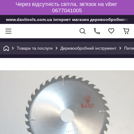
Через відсутність світла, зв'язок на viber
0677041005
www.davitools.com.ua інтернет магазин деревообробного і
Товари та послуги
Деревообробний інструмент
Пили