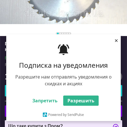
×
Пила дискова 400*32*32z (2.5/4.6) Кедр
напаяная твердим сплавом ВК
В наявності
Подписка на уведомления
Роздріб
1 737
₴
Разрешите нам отправлять уведомления о
скидках и акциях
Купити
Запретить
Разрешить
або
Купити з
Powered by SendPulse
Що таке купити з Пром?