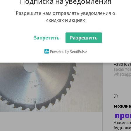
Подписка на уведомления
напа
Разрешите нам отправлять уведомления о
скидках и акциях
564 ₴
В наявнос
Запретить
Разрешить
Ку
Powered by SendPulse
+380 (67
заказ тов
whatsap
У компан
будь-яки