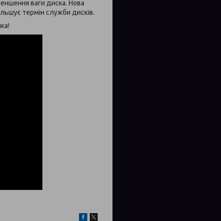
меншення ваги диска. Нова
ільшує термін служби дисків.
ка!