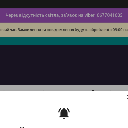
Через відсутність світла, зв'язок на viber 0677041005
бочий час. Замовлення та повідомлення будуть оброблені з 09:00 на
в
про нас
наші контакти
сервіс
Доставка і оплата 
Пила 