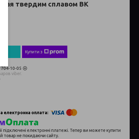
яная твердим сплавом ВК
ті
пити
Купити з
) 704-10-05
аров viber.
p
ії підключені електронні платежі. Тепер ви можете купити
й товар не покидаючи сайту.