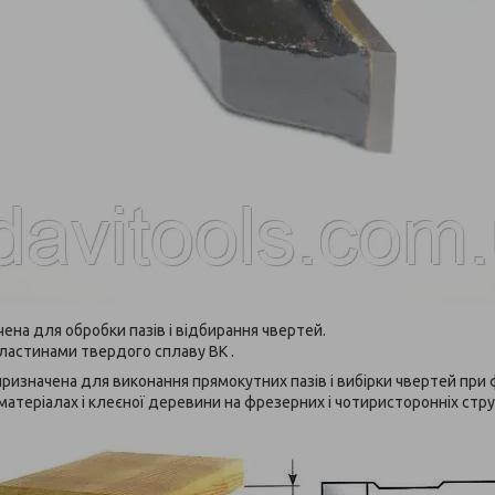
ена для обробки пазів і відбирання чвертей.
ластинами твердого сплаву ВК .
ризначена для виконання прямокутних пазів і вибірки чвертей пр
атеріалах і клеєної деревини на фрезерних і чотиристоронніх стру