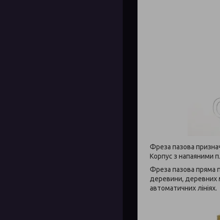
Фреза пазова признач
Корпус з напаяними п
Фреза пазова пряма п
деревини, деревних м
автоматичних лініях.