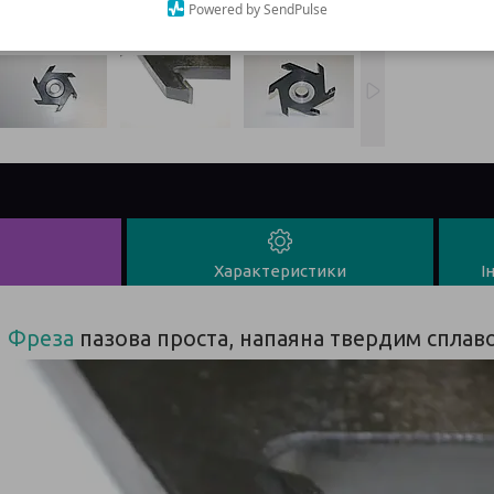
Powered by SendPulse
повернен
Характеристики
І
Фреза
пазова проста, напаяна твердим сплав