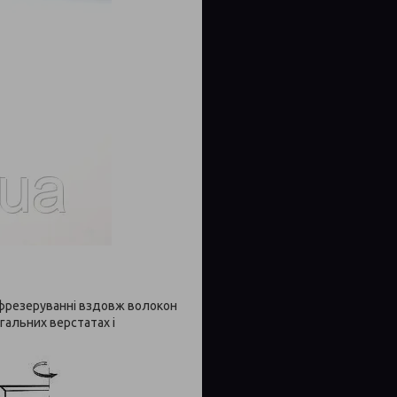
и фрезеруванні вздовж волокон
гальних верстатах і