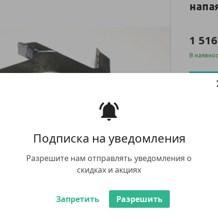
напа
1 516
В наявнос
Ку
+380 (67
заказ тов
whatsap
Подписка на уведомления
Разрешите нам отправлять уведомления о
скидках и акциях
Запретить
Разрешить
У компан
будь-яки