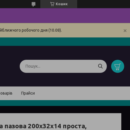
Кошик
йближчого робочого дня (10.08).
товарів
Прайси
а пазова 200x32x14 проста,