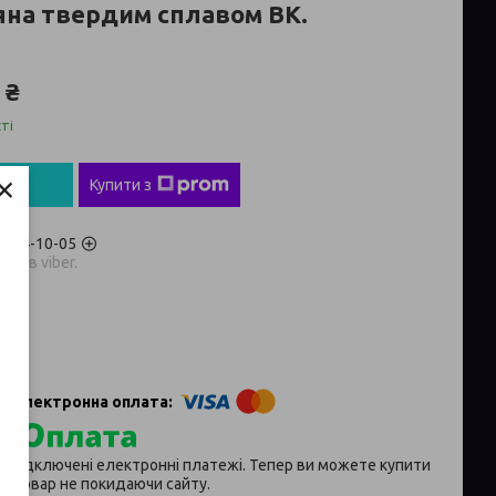
яна твердим сплавом ВК.
 ₴
ті
×
пити
Купити з
) 704-10-05
аров viber.
p
ії підключені електронні платежі. Тепер ви можете купити
й товар не покидаючи сайту.