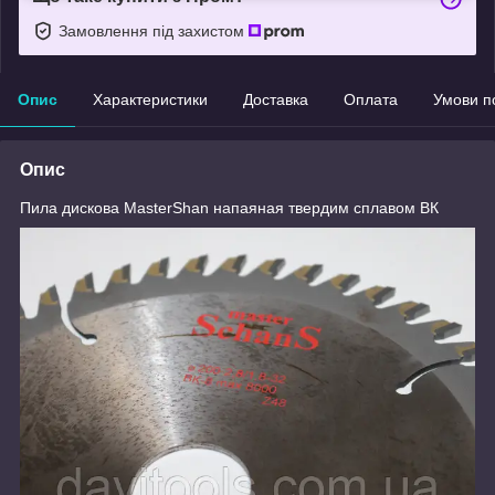
Замовлення під захистом
Опис
Характеристики
Доставка
Оплата
Умови п
Опис
Пила дискова МasterShan напаяная твердим сплавом ВК