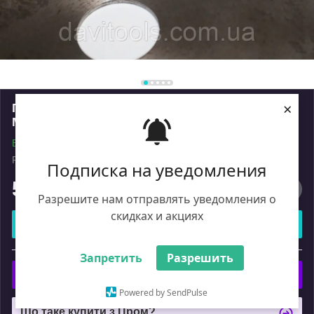
×
Пила дискова D500 d32/50 z72 (3,2/4,6)
МasterShans напаяная твердим сплавом ВК
В наявності
Роздріб
Подписка на уведомления
5 210
₴
Разрешите нам отправлять уведомления о
скидках и акциях
Купити
або
Запретить
Разрешить
Купити з
Powered by SendPulse
Що таке купити з Пром?