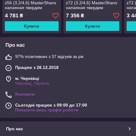
z56 (3,2/4,6) МasterShans
z72 (3,2/4,6) МasterShans
z72 
напаяная твердим
напаяная твердим
напа
сплавом ВК
сплавом ВК
спл
4 781
7 356
3 4
₴
₴
Купити
Купити
Про нас
97% позитивних з 37 відгуків за рік
Працює з 26.12.2018
м. Чернівці
Чернівці, Україна
Контакти
Сьогодні працює з 09:00 до 17:00
Показати весь графік роботи
Про нас