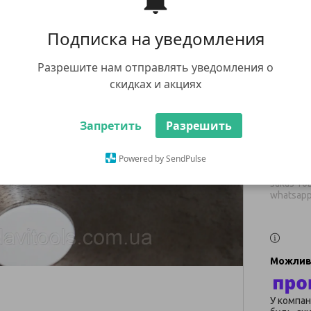
Мast
ВК
Подписка на уведомления
Разрешите нам отправлять уведомления о
829 ₴
скидках и акциях
В наявнос
Запретить
Разрешить
Ку
Powered by SendPulse
+380 (67
заказ тов
whatsap
У компан