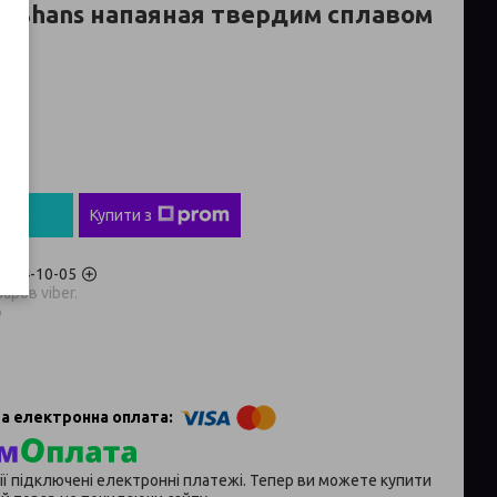
erShans напаяная твердим сплавом
ті
пити
Купити з
) 704-10-05
аров viber.
p
ії підключені електронні платежі. Тепер ви можете купити