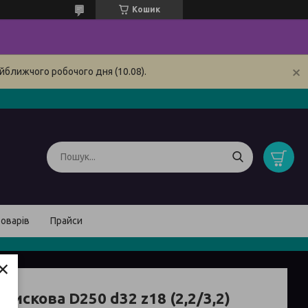
Кошик
йближчого робочого дня (10.08).
товарів
Прайси
×
дискова D250 d32 z18 (2,2/3,2)