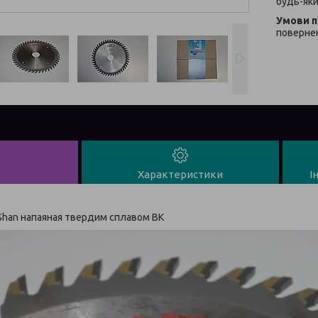
будь-яки
повернен
Характеристики
І
Shan напаяная твердим сплавом ВК