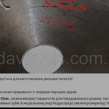
вується для виготовлення дискової пили 65Г.
к може працювати і з твердою породою дерев
rShan
,
можна використовувати як для повздовжнього різання, так 
пайных зубів. В модельному ряді Кедра представлені розміри від 1