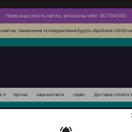
Через відсутність світла, зв'язок на viber 0677041005
бочий час. Замовлення та повідомлення будуть оброблені з 09:00 на
в
про нас
наші контакти
сервіс
Доставка і оплата 
Пила 