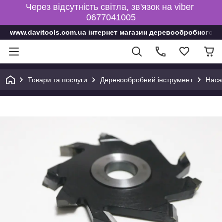
Через відсутність світла, зв'язок на viber
0677041005
www.davitools.com.ua інтернет магазин деревообробного і
Товари та послуги
Деревообробний інструмент
Наса