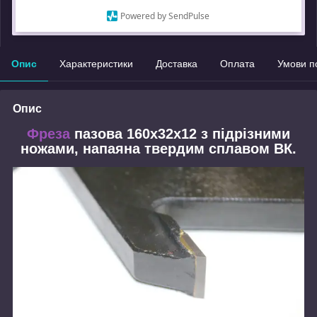
Powered by SendPulse
Замовлення під захистом
Опис
Характеристики
Доставка
Оплата
Умови п
Опис
Фреза
пазова 160x32x12 з підрізними
ножами, напаяна твердим сплавом ВК.