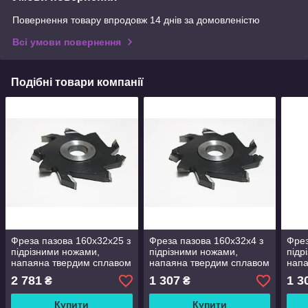
Повернення товару впродовж 14 днів за домовленістю
Всі умови повернення
Подібні товари компанії
Фреза пазова 160x32x25 з
Фреза пазова 160x32x4 з
Фрез
підрізними ножами,
підрізними ножами,
підр
напаяна твердим сплавом
напаяна твердим сплавом
напа
ВК.
ВК.
ВК.
2 781
1 307
1 3
₴
₴
Купити
Купити