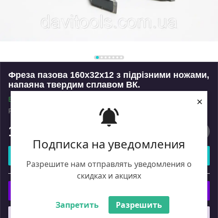
Фреза пазова 160x32x12 з підрізними ножами,
напаяна твердим сплавом ВК.
×
В наявності
Роздріб
1 628
₴
Подписка на уведомления
Купити
Разрешите нам отправлять уведомления о
або
скидках и акциях
Купити з
Запретить
Разрешить
Що таке купити з Пром?