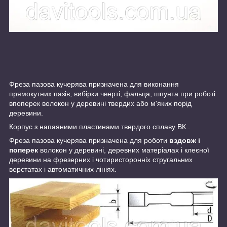
Фреза пазова кучерява призначена для виконання
прямокутних пазів, вибірки чверті, фальца, шпунта при роботі
впоперек волокон у деревині твердих або м'яких порід
деревини.
Корпус з напаяними пластинами твердого сплаву ВК .
Фреза пазова кучерява призначена для роботи
вздовж і
поперек
волокон у деревині, деревних матеріалах і клеєної
деревини на фрезерних і чотиристоронніх стругальних
верстатах і автоматичних лініях.