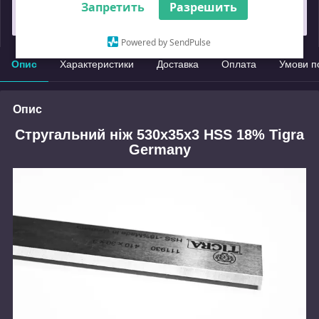
Запретить
Разрешить
Замовлення під захистом
Powered by SendPulse
Опис
Характеристики
Доставка
Оплата
Умови п
Опис
Стругальний ніж 530x35x3 HSS 18% Tigra
Germany