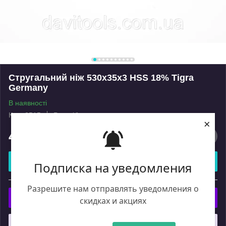
Стругальний ніж 530x35x3 HSS 18% Tigra
Germany
В наявності
Код: 2515
Роздріб
×
4 015
₴
Купити
Подписка на уведомления
або
Разрешите нам отправлять уведомления о
Купити з
скидках и акциях
Що таке купити з Пром?