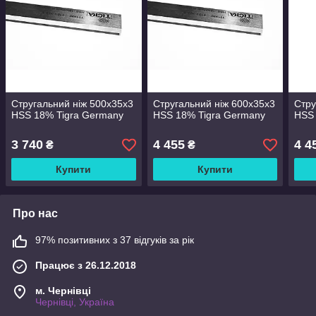
Стругальний ніж 500x35x3
Стругальний ніж 600x35x3
Стру
HSS 18% Tigra Germany
HSS 18% Tigra Germany
HSS 
3 740
4 455
4 4
₴
₴
Купити
Купити
Про нас
97% позитивних з 37 відгуків за рік
Працює з 26.12.2018
м. Чернівці
Чернівці, Україна