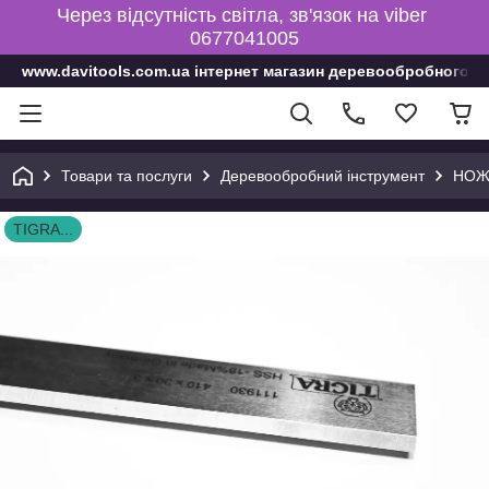
Через відсутність світла, зв'язок на viber
0677041005
www.davitools.com.ua інтернет магазин деревообробного і
Товари та послуги
Деревообробний інструмент
НОЖ
TIGRA...