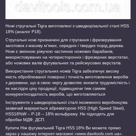
Ножі стругальні Tigra виготовлені з швидкорізальної сталі HSS
18% (аналог Р18).
Стругальні ножі призначені для стругання і фрезерування
заготовок з масиву м'яких, середніх і твердих порід дерева.
Ножі є змінною ріжучою частиною ножових барабанів,
використовуваних на чотиристоронніх і фрезерних верстатах,
або ножових валів фугувальних та рейсмусових верстатів.
Використання стругальних ножів Tigra забезпечує високу
якість оброблюваної поверхні і точність виготовлення виробів
з деревини, що в свою чергу дозволяє знизити трудомісткість і
як наслідок ціну продукції, підвищуючи тим самим
конкурентноздатність виробів, що виготовляються
Інструменти з швидкорізальної сталі іноземного виробництва
зазвичай маркуються абревіатурою HSS (High Speed Steel),
HSS18%W – Р-18 – 18% вольфраму. Не підходять для
обробки МДФ, ДСП.
Купити Ніж фугувальний Tigra HSS 18% Ви можете прямо
зараз у нашому інтернет-магазині «www.davitools.com.ua».