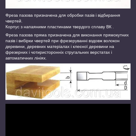
Фреза пазова призначена для обробки пазів і відбирання
чвертей.
Корпус з напаяними пластинами твердого сплаву ВК .
Фреза пазова пряма призначена для виконання прямокутних
пазів і вибірки чвертей при фрезеруванні вздовж волокон
деревини, деревних матеріалах і клеєної деревини на
фрезерних і чотиристоронніх стругальних верстатах і
автоматичних лініях.