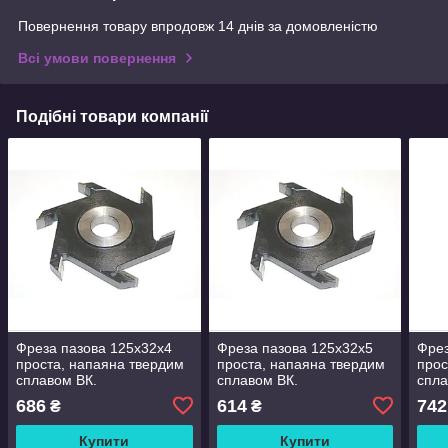
Повернення товару впродовж 14 днів за домовленістю
Всі умови повернення
Подібні товари компанії
Фреза пазова 125x32x4
Фреза пазова 125x32x5
Фрез
проста, напаяна твердим
проста, напаяна твердим
прос
сплавом ВК.
сплавом ВК.
спла
686
614
742
₴
₴
Купити
Купити