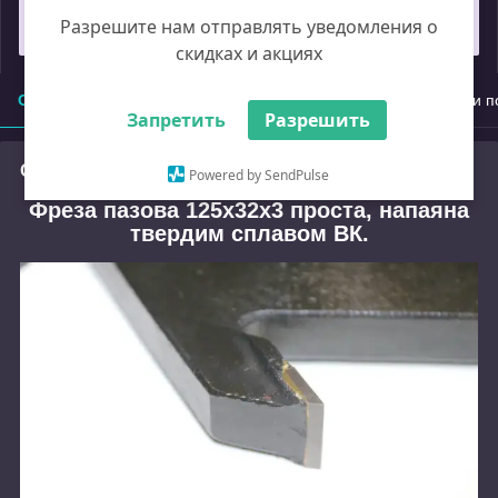
Разрешите нам отправлять уведомления о
Замовлення під захистом
скидках и акциях
Опис
Характеристики
Доставка
Оплата
Умови п
Запретить
Разрешить
Опис
Powered by SendPulse
Фреза пазова 125x32x3 проста, напаяна
твердим сплавом ВК.