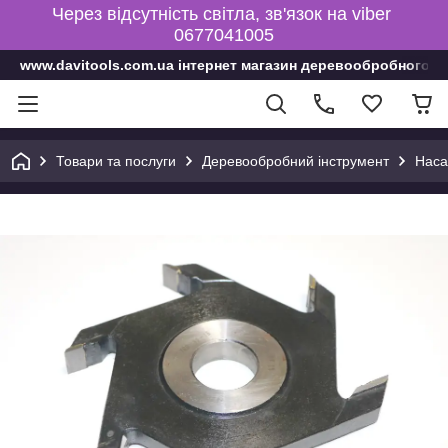
Через відсутність світла, зв'язок на viber
0677041005
www.davitools.com.ua інтернет магазин деревообробного і
Товари та послуги
Деревообробний інструмент
Наса