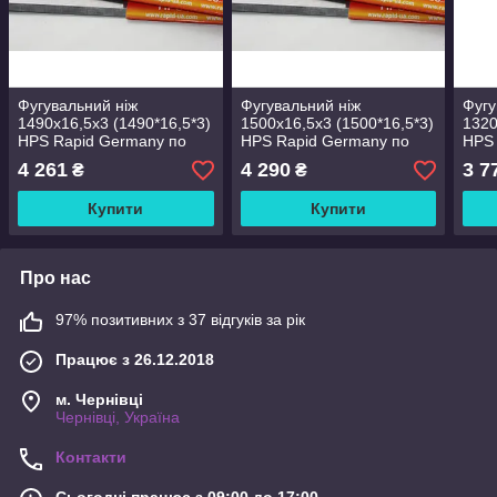
Фугувальний ніж
Фугувальний ніж
Фугу
1490х16,5х3 (1490*16,5*3)
1500х16,5х3 (1500*16,5*3)
1320
HPS Rapid Germany по
HPS Rapid Germany по
HPS 
дереву
дереву
дере
4 261
4 290
3 7
₴
₴
Купити
Купити
Про нас
97% позитивних з 37 відгуків за рік
Працює з 26.12.2018
м. Чернівці
Чернівці, Україна
Контакти