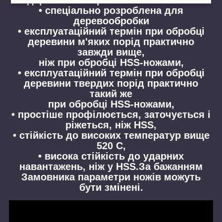
• спеціально розроблена для
деревообробки
• експлуатаційний термін при обробці
деревини м'яких порід практично
завжди вище,
ніж при обробці HSS-ножами,
• експлуатаційний термін при обробці
деревини твердих порід практично
такий же
при обробці HSS-ножами,
• простіше профілюється, заточується і
ріжеться, ніж HSS,
• стійкість до високих температур вище
520 С,
• висока стійкість до ударних
навантажень, ніж у HSS.За бажанням
Замовника параметри ножів можуть
бути змінені.