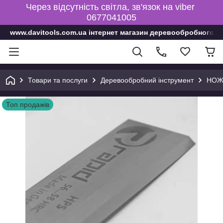
Через відсутність світла, зв'язок на viber
0677041005
www.davitools.com.ua інтернет магазин деревообробного і
Товари та послуги
Деревообробний інструмент
НОЖ
Топ продажів