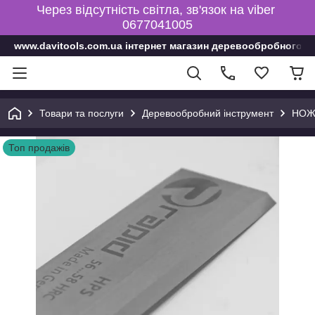
Через відсутність світла, зв'язок на viber
0677041005
www.davitools.com.ua інтернет магазин деревообробного і
Товари та послуги
Деревообробний інструмент
НОЖ
Топ продажів