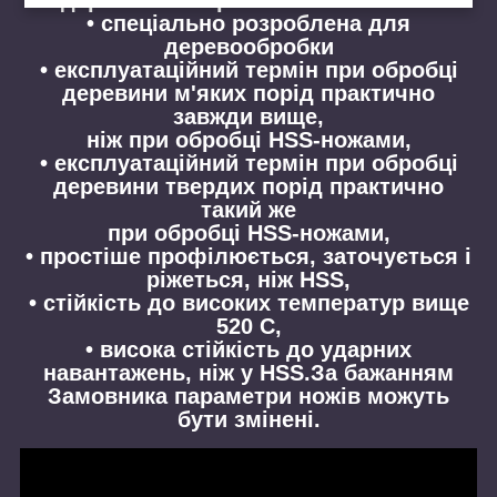
• спеціально розроблена для
деревообробки
• експлуатаційний термін при обробці
деревини м'яких порід практично
завжди вище,
ніж при обробці HSS-ножами,
• експлуатаційний термін при обробці
деревини твердих порід практично
такий же
при обробці HSS-ножами,
• простіше профілюється, заточується і
ріжеться, ніж HSS,
• стійкість до високих температур вище
520 С,
• висока стійкість до ударних
навантажень, ніж у HSS.За бажанням
Замовника параметри ножів можуть
бути змінені.