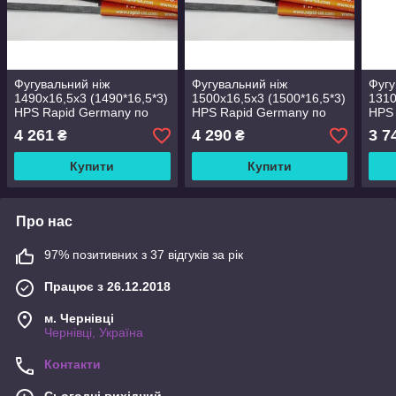
Фугувальний ніж
Фугувальний ніж
Фугу
1490х16,5х3 (1490*16,5*3)
1500х16,5х3 (1500*16,5*3)
1310
HPS Rapid Germany по
HPS Rapid Germany по
HPS 
дереву
дереву
дере
4 261
4 290
3 7
₴
₴
Купити
Купити
Про нас
97% позитивних з 37 відгуків за рік
Працює з 26.12.2018
м. Чернівці
Чернівці, Україна
Контакти