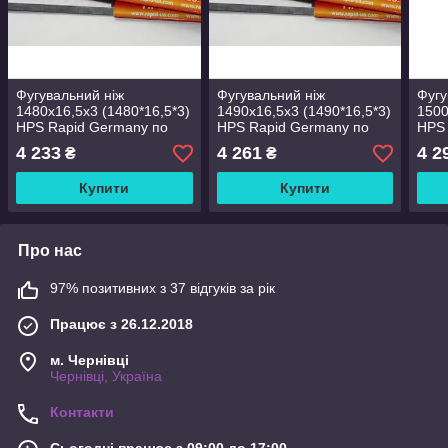
Фугувальний ніж
Фугувальний ніж
Фугу
1480х16,5х3 (1480*16,5*3)
1490х16,5х3 (1490*16,5*3)
1500
HPS Rapid Germany по
HPS Rapid Germany по
HPS 
дереву
дереву
дере
4 233
4 261
4 2
₴
₴
Купити
Купити
Про нас
97% позитивних з 37 відгуків за рік
Працює з 26.12.2018
м. Чернівці
Чернівці, Україна
Контакти