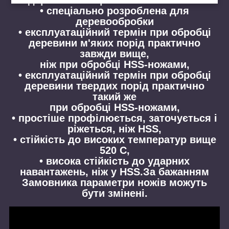
• спеціально розроблена для
деревообробки
• експлуатаційний термін при обробці
деревини м'яких порід практично
завжди вище,
ніж при обробці HSS-ножами,
• експлуатаційний термін при обробці
деревини твердих порід практично
такий же
при обробці HSS-ножами,
• простіше профілюється, заточується і
ріжеться, ніж HSS,
• стійкість до високих температур вище
520 С,
• висока стійкість до ударних
навантажень, ніж у HSS.За бажанням
Замовника параметри ножів можуть
бути змінені.