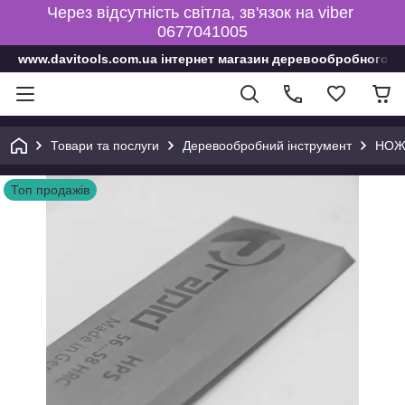
Через відсутність світла, зв'язок на viber
0677041005
www.davitools.com.ua інтернет магазин деревообробного і
Товари та послуги
Деревообробний інструмент
НОЖ
Топ продажів