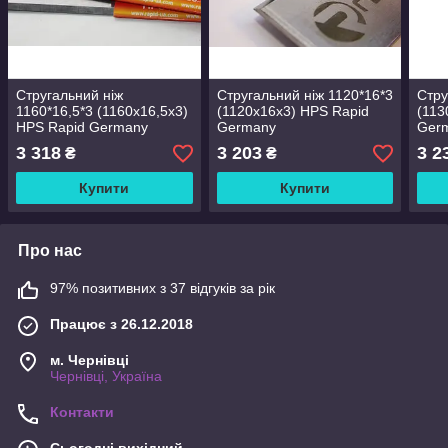
Стругальний ніж
Стругальний ніж 1120*16*3
Стру
1160*16,5*3 (1160х16,5х3)
(1120х16х3) HPS Rapid
(113
HPS Rapid Germany
Germany
Ger
3 318
3 203
3 2
₴
₴
Купити
Купити
Про нас
97% позитивних з 37 відгуків за рік
Працює з 26.12.2018
м. Чернівці
Чернівці, Україна
Контакти