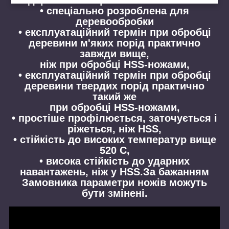
• спеціально розроблена для
деревообробки
• експлуатаційний термін при обробці
деревини м'яких порід практично
завжди вище,
ніж при обробці HSS-ножами,
• експлуатаційний термін при обробці
деревини твердих порід практично
такий же
при обробці HSS-ножами,
• простіше профілюється, заточується і
ріжеться, ніж HSS,
• стійкість до високих температур вище
520 С,
• висока стійкість до ударних
навантажень, ніж у HSS.За бажанням
Замовника параметри ножів можуть
бути змінені.