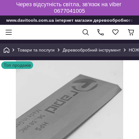
Через відсутність світла, зв'язок на viber
0677041005
www.davitools.com.ua інтернет магазин деревообробного і
Товари та послуги
Деревообробний інструмент
НОЖ
Топ продажів