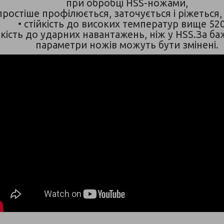
при обробці HSS-ножами,
 простіше профілюється, заточується і ріжеться,
• стійкість до високих температур вище 520
ійкість до ударних навантажень, ніж у HSS.За 
параметри ножів можуть бути змінені.