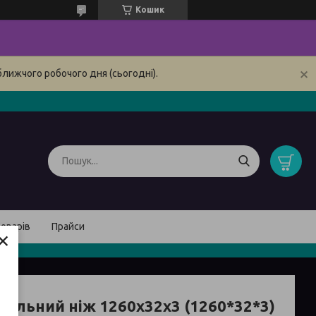
Кошик
ближчого робочого дня (сьогодні).
товарів
Прайси
×
вальний ніж 1260х32х3 (1260*32*3)