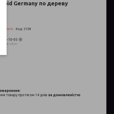
Rapid Germany по дереву
 ₴
аявності
Код:
2138
) 704-10-05
аров viber.
p
ня товару протягом 14 днів
за домовленістю