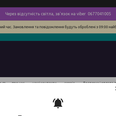
Через відсутність світла, зв'язок на viber 0677041005
очий час. Замовлення та повідомлення будуть оброблені з 09:00 най
в
про нас
наші контакти
сервіс
Доставка і оплата 
Фугу