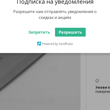
Подписка на уведомления
HPS 
Разрешите нам отправлять уведомления о
скидках и акциях
5 335
Немає в н
Запретить
Разрешить
+380 (67
заказ тов
Powered by SendPulse
whatsap
повернен