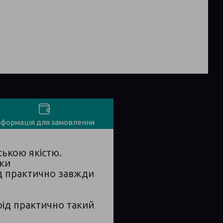
нформація для замовлення
ською якістю.
бки
ід практично завжди
рід практично такий