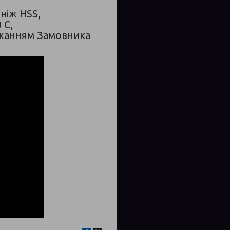
 ніж HSS,
 С,
бажанням Замовника