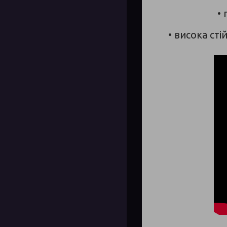
•
• висока ст