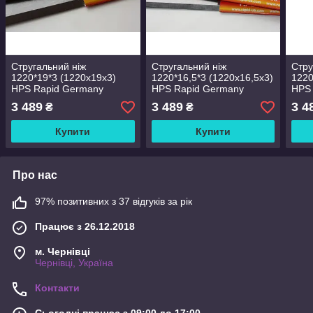
Стругальний ніж
Стругальний ніж
Стру
1220*19*3 (1220х19х3)
1220*16,5*3 (1220х16,5х3)
1220
HPS Rapid Germany
HPS Rapid Germany
HPS
3 489
3 489
3 4
₴
₴
Купити
Купити
Про нас
97% позитивних з 37 відгуків за рік
Працює з 26.12.2018
м. Чернівці
Чернівці, Україна
Контакти