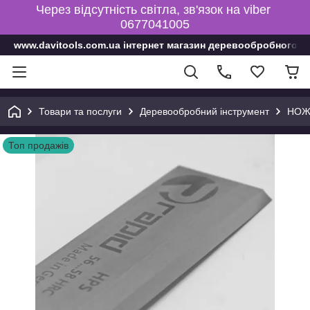
Через відсутність світла, зв'язок на viber
0677041005
www.davitools.com.ua інтернет магазин деревообробного і
Товари та послуги
Деревообробний інструмент
НОЖ
Топ продажів