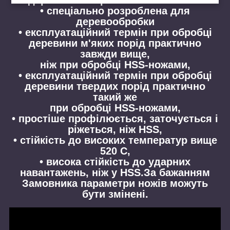
• спеціально розроблена для
деревообробки
• експлуатаційний термін при обробці
деревини м'яких порід практично
завжди вище,
ніж при обробці HSS-ножами,
• експлуатаційний термін при обробці
деревини твердих порід практично
такий же
при обробці HSS-ножами,
• простіше профілюється, заточується і
ріжеться, ніж HSS,
• стійкість до високих температур вище
520 С,
• висока стійкість до ударних
навантажень, ніж у HSS.За бажанням
Замовника параметри ножів можуть
бути змінені.