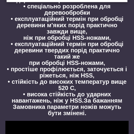
• спеціально розроблена для
деревообробки
• експлуатаційний термін при обробці
деревини м'яких порід практично
завжди вище,
ніж при обробці HSS-ножами,
• експлуатаційний термін при обробці
деревини твердих порід практично
такий же
при обробці HSS-ножами,
• простіше профілюється, заточується і
ріжеться, ніж HSS,
• стійкість до високих температур вище
520 С,
• висока стійкість до ударних
навантажень, ніж у HSS.За бажанням
Замовника параметри ножів можуть
бути змінені.