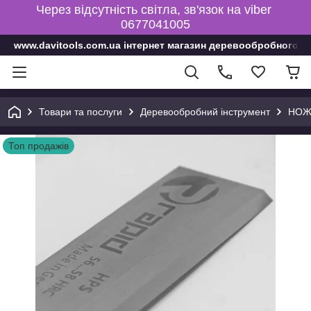
Через відсутність світла, зв'язок на viber
0677041005
www.davitools.com.ua інтернет магазин деревообробного і
Товари та послуги
Деревообробний інструмент
НОЖ
Топ продажів