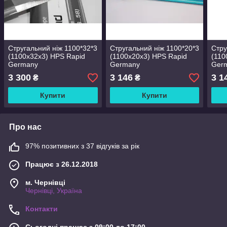
Стругальний ніж 1100*32*3
Стругальний ніж 1100*20*3
Стру
(1100х32х3) HPS Rapid
(1100х20х3) HPS Rapid
(110
Germany
Germany
Ger
3 300
3 146
3 1
₴
₴
Купити
Купити
Про нас
97% позитивних з 37 відгуків за рік
Працює з 26.12.2018
м. Чернівці
Чернівці, Україна
Контакти