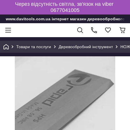
Через відсутність світла, зв'язок на viber
0677041005
www.davitools.com.ua інтернет магазин деревообробного і
Товари та послуги
Деревообробний інструмент
НОЖ