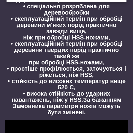
• спеціально розроблена для
деревообробки
• експлуатаційний термін при обробці
деревини м'яких порід практично
завжди вище,
ніж при обробці HSS-ножами,
• експлуатаційний термін при обробці
деревини твердих порід практично
такий же
при обробці HSS-ножами,
• простіше профілюється, заточується і
ріжеться, ніж HSS,
• стійкість до високих температур вище
520 С,
• висока стійкість до ударних
навантажень, ніж у HSS.За бажанням
Замовника параметри ножів можуть
бути змінені.