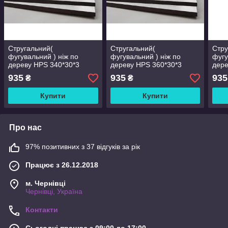
Стругальний(
Стругальний(
Стру
фугувальний ) ніж по
фугувальний ) ніж по
фугу
дереву HPS 340*30*3
дереву HPS 360*30*3
дере
(340х30х3)
(360х30х3)
(370
935
935
935
₴
₴
Купити
Купити
Про нас
97% позитивних з 37 відгуків за рік
Працює з 26.12.2018
м. Чернівці
Чернівці, Україна
Контакти