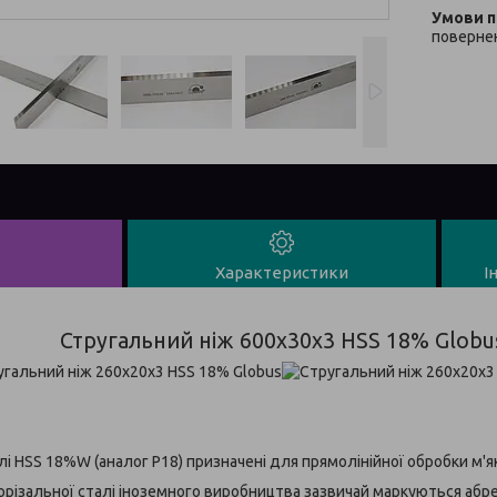
повернен
Характеристики
І
Стругальний ніж 600x30x3 HSS 18% Globu
алі HSS 18%W (аналог Р18) призначені для прямолінійної обробки м'я
різальної сталі іноземного виробництва зазвичай маркуються абре