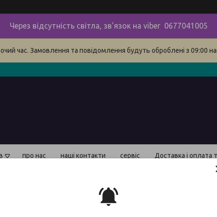
Через відсутність світла, зв'язок на viber 0677041005
бочий час. Замовлення та повідомлення будуть оброблені з 09:00 на
в
про нас
наші контакти
сервіс
Доставка і оплата 
Стру