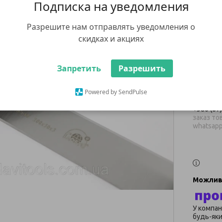
Подписка на уведомления
Glob
Разрешите нам отправлять уведомления о
3 740
скидках и акциях
В наявнос
Запретить
Разрешить
Ку
Powered by SendPulse
+380 (67
заказ тов
whatsap
У компан
будь-яки