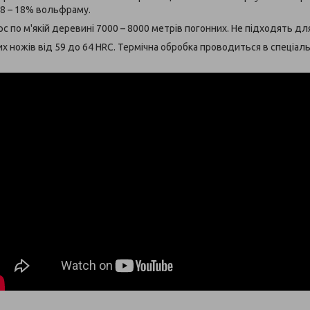
18 – 18% вольфраму.
 по м'якій деревині 7000 – 8000 метрів погонних. Не підходять д
х ножів від 59 до 64 HRC. Термічна обробка проводиться в спеціаль