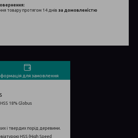
ня товару протягом 14 днів
за домовленістю
нформація для замовлення
s
ких і твердих порід деревини.
віатурою HSS (High Speed