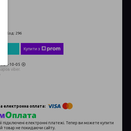
us
 ₴
ті
Код:
296
пити
Купити з
) 704-10-05
аров viber.
p
ії підключені електронні платежі. Тепер ви можете купити
й товар не покидаючи сайту.