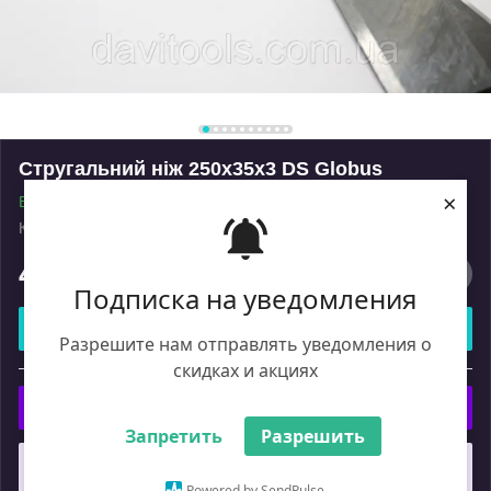
Стругальний ніж 250x35x3 DS Globus
×
В наявності
Код: 260
Роздріб
495
₴
Подписка на уведомления
Купити
Разрешите нам отправлять уведомления о
скидках и акциях
або
Купити з
Запретить
Разрешить
Що таке купити з Пром?
Powered by SendPulse