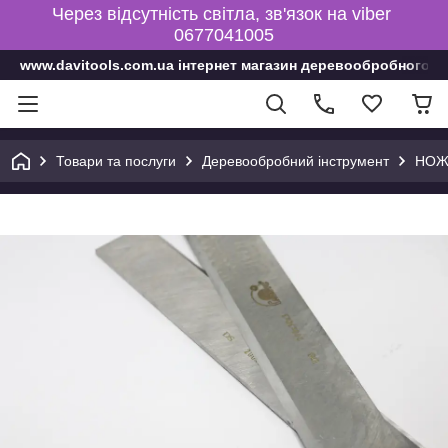
Через відсутність світла, зв'язок на viber
0677041005
www.davitools.com.ua інтернет магазин деревообробного і
Товари та послуги
Деревообробний інструмент
НОЖ