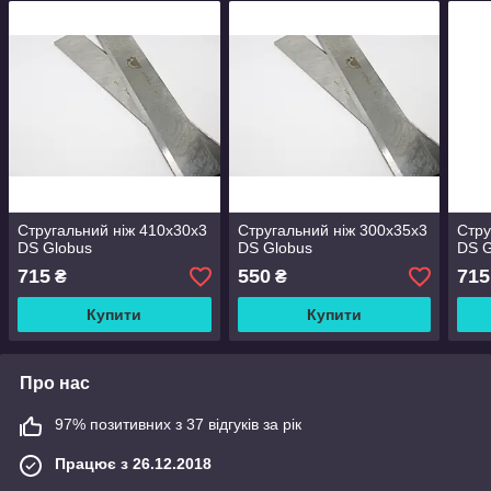
Стругальний ніж 410x30x3
Стругальний ніж 300x35x3
Стру
DS Globus
DS Globus
DS G
715
550
715
₴
₴
Купити
Купити
Про нас
97% позитивних з 37 відгуків за рік
Працює з 26.12.2018