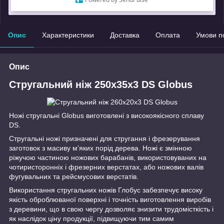
Замовлення під захистом
Опис
Характеристики
Доставка
Оплата
Умови п
Опис
Стругальний ніж 250x35x3 DS Globus
Ножі стругальні Globus виготовлені з високоякісного сплаву
DS.
Стругальні ножі призначені для стругання і фрезерування
заготовок з масиву м'яких порід дерева. Ножі є змінною
ріжучою частиною ножових барабанів, використовуваних на
чотиристоронніх і фрезерних верстатах, або ножових валів
фугувальних та рейсмусових верстатів.
Використання стругальних ножів Глобус забезпечує високу
якість оброблюваної поверхні і точність виготовлення виробів
з деревини, що в свою чергу дозволяє знизити трудомісткість і
як наслідок ціну продукції, підвищуючи тим самим