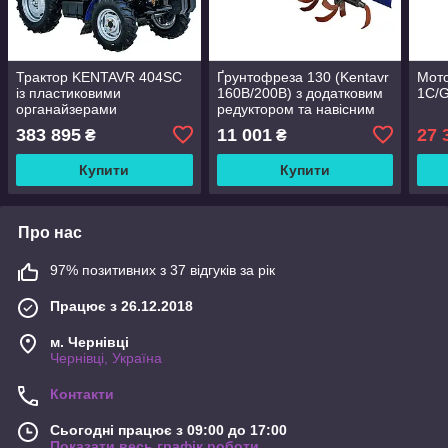
Трактор KENTAVR 404SC
Ґрунтофреза 130 (Kentavr
Мото
із пластиковими
160B/200B) з додатковим
1С/G
органайзерами
редуктором та навісним
механізмом
383 895
11 001
27 
₴
₴
Купити
Купити
Про нас
97% позитивних з 37 відгуків за рік
Працює з 26.12.2018
м. Чернівці
Чернівці, Україна
Контакти
Сьогодні працює з 09:00 до 17:00
Показати весь графік роботи