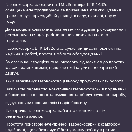
Газонокосарка електрична ТМ «Кентавр» ЕГК-1432с
оснащена електродвигуном та призначена для скошування
трави на лузі, присадибній ділянці, в саду, в сквері, парку
тощо.
Дана модель компактна, має невеликий діаметр скошування і
рекомендується для роботи на невеликих площах та
територіях.
Газонокосарка ЕГК-1432с має сучасний дизайн, економічна,
надійна в роботі, проста в обігу та обслуговуванні.
За своєю конструкцією газонокосарка відноситься до простих
класичних механізмів, основою якої служить електричний
двигун,
який забезпечує газонокосарці високу продуктивність роботи.
Важливою перевагою електричної газонокосарки в порівнянні
з бензиновою є простота вмикання та обслуговування виробу,
відсутність вихлопних газів і парів бензину.
Електрична газонокосарка набагато економічна ніж
бензиновий аналог.
Простота пристрою електричної газонокосарки є фактором
надійності, що забезпечує її безвідмовну роботу в різних