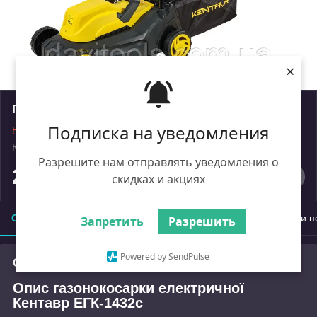
×
Газонокосарка Кентавр ЕГК-1432с
Подписка на уведомления
Немає в наявності
Код: 000146611
Роздріб
Разрешите нам отправлять уведомления о
2 448
₴
скидках и акциях
Опис
Характеристики
Доставка
Оплата
Умови п
Запретить
Разрешить
Powered by SendPulse
Опис
Опис газонокосарки електричної
Кентавр ЕГК-1432с