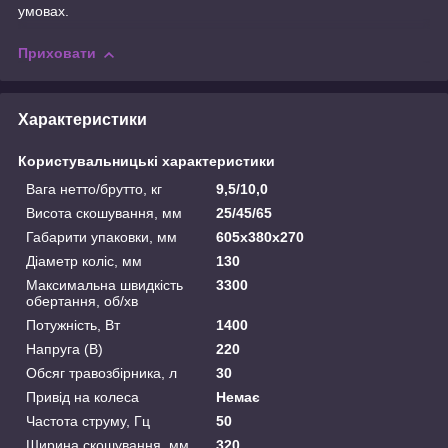
умовах.
Приховати
Характеристики
Користувальницькі характеристики
Вага нетто/брутто, кг
9,5/10,0
Висота скошування, мм
25/45/65
Габарити упаковки, мм
605х380х270
Діаметр коліс, мм
130
Максимальна швидкість
3300
обертання, об/хв
Потужність, Вт
1400
Напруга (В)
220
Обсяг травозбірника, л
30
Привід на колеса
Немає
Частота струму, Гц
50
Ширина скошування, мм
320