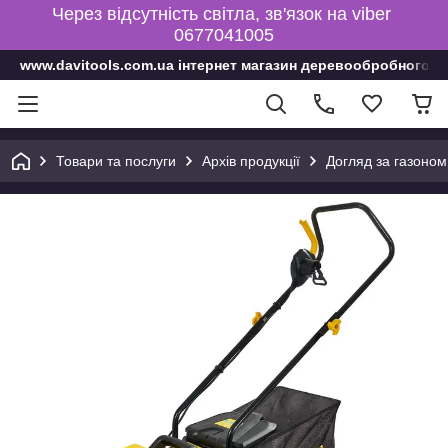
Через відсутність світла, зв'язок на viber
0677041005
www.davitools.com.ua інтернет магазин деревообробного і
Товари та послуги
Архів продукції
Догляд за газоном