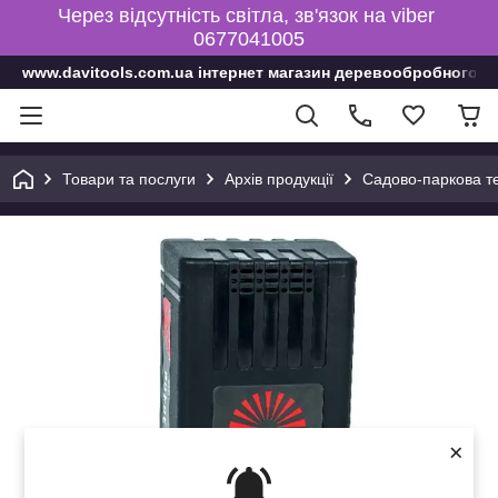
Через відсутність світла, зв'язок на viber
0677041005
www.davitools.com.ua інтернет магазин деревообробного і
Товари та послуги
Архів продукції
Садово-паркова те
×