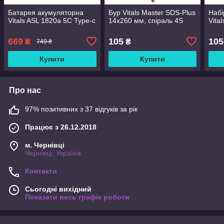
Батарея акумуляторна
Бур Vitals Master SDS-Plus
Набі
Vitals ASL 1820a 5С Type-c
14х260 мм, спіраль 4S
Vita
669
105
105
₴
₴
749 ₴
Купити
Купити
Про нас
97% позитивних з 37 відгуків за рік
Працює з 26.12.2018
м. Чернівці
Чернівці, Україна
Контакти
Сьогодні вихідний
Показати весь графік роботи