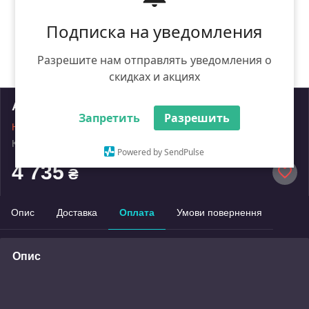
Подписка на уведомления
Разрешите нам отправлять уведомления о
скидках и акциях
Акумулятор Vitals Master ASL 3640a
Запретить
Разрешить
Немає в наявності
Код: 000083156
Роздріб
Powered by SendPulse
4 735
₴
Опис
Доставка
Оплата
Умови повернення
Опис