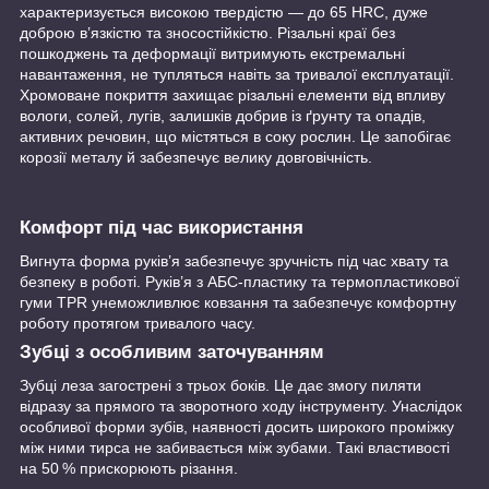
характеризується високою твердістю — до 65 HRC, дуже
доброю в’язкістю та зносостійкістю. Різальні краї без
пошкоджень та деформації витримують екстремальні
навантаження, не тупляться навіть за тривалої експлуатації.
Хромоване покриття захищає різальні елементи від впливу
вологи, солей, лугів, залишків добрив із ґрунту та опадів,
активних речовин, що містяться в соку рослин. Це запобігає
корозії металу й забезпечує велику довговічність.
Комфорт під час використання
Вигнута форма руків’я забезпечує зручність під час хвату та
безпеку в роботі. Руків’я з АБС-пластику та термопластикової
гуми TPR унеможливлює ковзання та забезпечує комфортну
роботу протягом тривалого часу.
Зубці з особливим заточуванням
Зубці леза загострені з трьох боків. Це дає змогу пиляти
відразу за прямого та зворотного ходу інструменту. Унаслідок
особливої форми зубів, наявності досить широкого проміжку
між ними тирса не забивається між зубами. Такі властивості
на 50 % прискорюють різання.