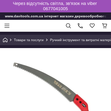
Через відсутність світла, зв'язок на viber
0677041005
www.davitools.com.ua інтернет магазин деревообробного і
Товари та послуги
Ручний інструмент та витратні матер