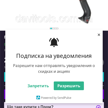
×
Пила садова Vitals GS-300-01
В наявності
Код: 000123177
Роздріб
Подписка на уведомления
224
₴
Разрешите нам отправлять уведомления о
Мінімальна сума замовлення на сайті — 450 ₴
скидках и акциях
Купити
Запретить
Разрешить
або
Купити з
Powered by SendPulse
Що таке купити з Пром?