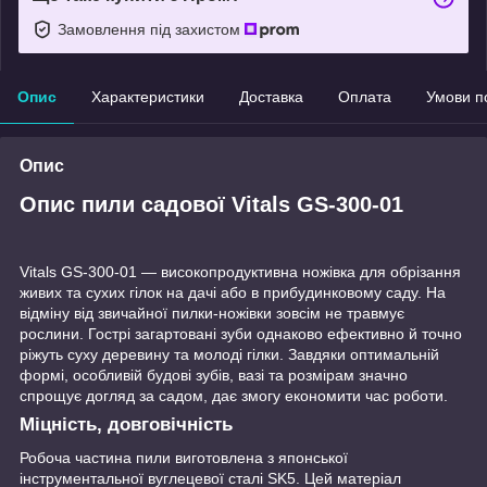
Замовлення під захистом
Опис
Характеристики
Доставка
Оплата
Умови п
Опис
Опис пили садової Vitals GS-300-01
Vitals GS-300-01 — високопродуктивна ножівка для обрізання
живих та сухих гілок на дачі або в прибудинковому саду. На
відміну від звичайної пилки-ножівки зовсім не травмує
рослини. Гострі загартовані зуби однаково ефективно й точно
ріжуть суху деревину та молоді гілки. Завдяки оптимальній
формі, особливій будові зубів, вазі та розмірам значно
спрощує догляд за садом, дає змогу економити час роботи.
Міцність, довговічність
Робоча частина пили виготовлена з японської
інструментальної вуглецевої сталі SK5. Цей матеріал