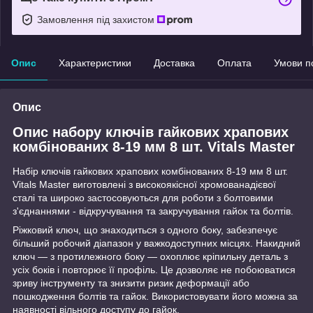
Замовлення під захистом
Опис
Характеристики
Доставка
Оплата
Умови п
Опис
Опис набору ключів гайкових храпових
комбінованих 8-19 мм 8 шт. Vitals Master
Набір ключів гайкових храпових комбінованих 8-19 мм 8 шт.
Vitals Master виготовлені з високоякісної хромованадієвої
сталі та широко застосовуються для роботи з болтовими
з'єднаннями - відкручування та закручування гайок та болтів.
Ріжковий ключ, що знаходиться з одного боку, забезпечує
більший робочий діапазон у важкодоступних місцях. Накидний
ключ — з протилежного боку — охоплює кріпильну деталь з
усіх боків і повторює її профіль. Це дозволяє не побоюватися
зриву інструменту та знизити ризик деформації або
пошкодження болтів та гайок. Використовувати його можна за
наявності вільного доступу до гайок.