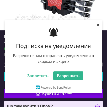
×
Набір ключів гайкових комбінованих
храпових 8-19 мм 8 шт. Vitals Master
Подписка на уведомления
В наявності
Код: 000186656
Роздріб
Разрешите нам отправлять уведомления о
скидках и акциях
1 499
₴
Запретить
Разрешить
Купити
або
Powered by SendPulse
Купити з
Що таке купити з Пром?