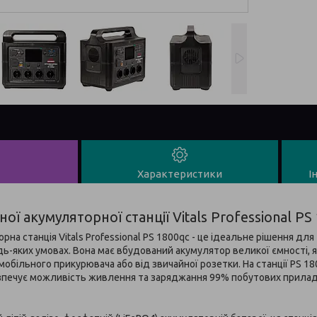
Характеристики
І
ої акумуляторної станції Vitals Professional PS
а станція Vitals Professional PS 1800qc - це ідеальне рішення для
дь-яких умовах. Вона має вбудований акумулятор великої ємності, 
омобільного прикурювача або від звичайної розетки. На станції PS 
езпечує можливість живлення та заряджання 99% побутових прилад