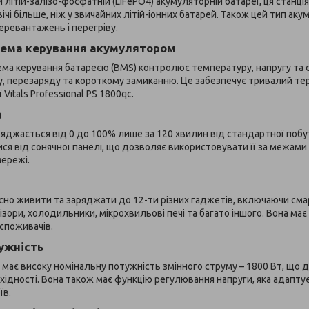
й літій-залізо-фосфатній (LiFePO4) акумуляторній батареї, ця станц
ічі більше, ніж у звичайних літій-іонних батарей. Також цей тип аку
перевантажень і перегріву.
тема керування акумулятором
ма керування батареєю (BMS) контролює температуру, напругу та ст
у, перезаряду та короткому замиканню. Це забезпечує тривалий тер
Vitals Professional PS 1800qc.
а
ряджається від 0 до 100% лише за 120 хвилин від стандартної побут
я від сонячної панелі, що дозволяє використовувати її за межами
ережі.
сно живити та заряджати до 12-ти різних гаджетів, включаючи сма
зори, холодильники, мікрохвильові печі та багато іншого. Вона має рі
споживачів.
ужність
має високу номінальну потужність змінного струму – 1800 Вт, що 
ідності. Вона також має функцію регулювання напруги, яка адаптує
їв.