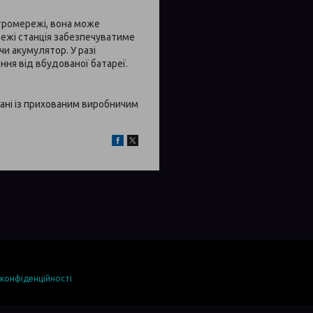
ктромережі, вона може
ежі станція забезпечуватиме
и акумулятор. У разі
ння від вбудованої батареї.
язані із прихованим виробничим
 конфіденційності