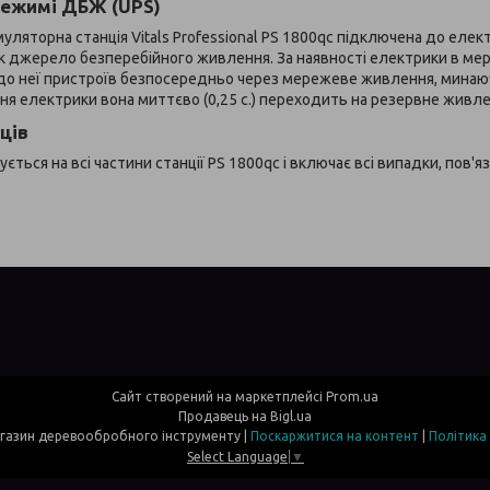
режимі ДБЖ (UPS)
ляторна станція Vitals Professional PS 1800qc підключена до еле
к джерело безперебійного живлення. За наявності електрики в мер
до неї пристроїв безпосередньо через мережеве живлення, минаюч
я електрики вона миттєво (0,25 с.) переходить на резервне живле
яців
ться на всі частини станції PS 1800qc і включає всі випадки, пов'
Сайт створений на маркетплейсі
Prom.ua
Продавець на Bigl.ua
Davi- інтернет магазин деревообробного інструменту |
Поскаржитися на контент
|
Політика
Select Language
▼