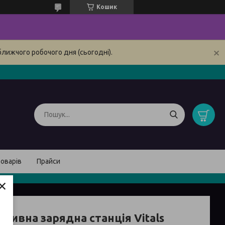
Кошик
ближчого робочого дня (сьогодні).
товарів
Прайси
×
тивна зарядна станція Vitals