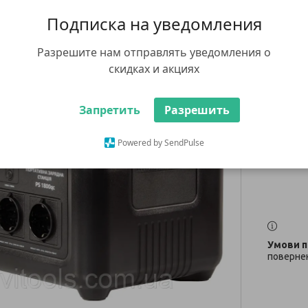
Profe
Подписка на уведомления
Разрешите нам отправлять уведомления о
39 75
скидках и акциях
Немає в н
+380 (67
Запретить
Разрешить
заказ тов
whatsap
Powered by SendPulse
повернен