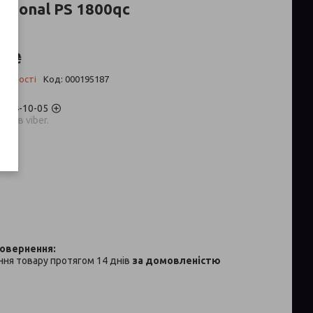
ssional PS 1800qc
2 ₴
аявності
Код:
000195187
) 704-10-05
аров viber.
p
ня товару протягом 14 днів
за домовленістю