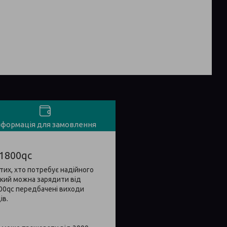
нформація для замовлення
 1800qc
 тих, хто потребує надійного
який можна зарядити від
1800qc передбачені виходи
ів.