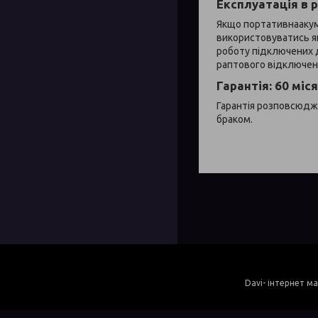
Експлуатація в 
Якщо портативнаакуму
використовуватись я
роботу підключених 
раптового відключенн
Гарантія: 60 міс
Гарантія розповсюджує
браком.