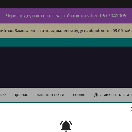
Через відсутність світла, зв'язок на viber 0677041005
очий час. Замовлення та повідомлення будуть оброблені з 09:00 най
в
про нас
наші контакти
сервіс
Доставка і оплата 
Порта