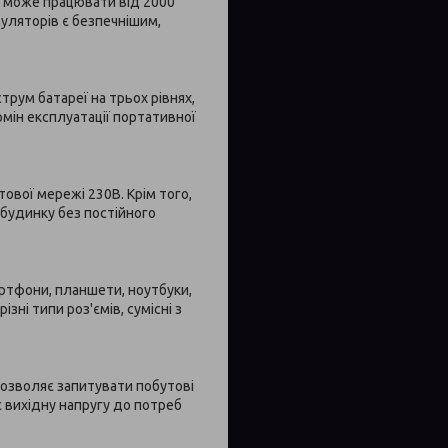
ія може працювати від 2000
муляторів є безпечнішим,
рум батареї на трьох рівнях,
мін експлуатації портативної
ової мережі 230В. Крім того,
 будинку без постійного
ртфони, планшети, ноутбуки,
зні типи роз'ємів, сумісні з
дозволяє запитувати побутові
 вихідну напругу до потреб