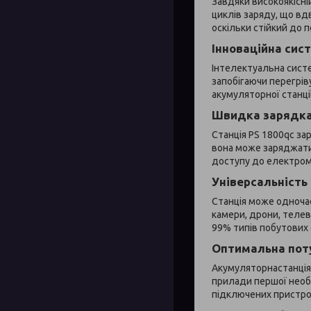
Завдяки високоякісні
циклів заряду, що вдв
оскільки стійкий до 
Інноваційна сис
Інтелектуальна систе
запобігаючи перегрів
акумуляторної станції 
Швидка зарядк
Станція PS 1800qc за
вона може заряджатис
доступу до електром
Універсальність
Станція може одноча
камери, дрони, телеві
99% типів побутових 
Оптимальна пот
Акумуляторнастанція 
прилади першої необх
підключених пристро