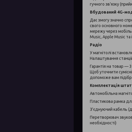
гучного зв'язку (прий
Вбудований 4G-мо
Дає змогу значно спр
свого основного номе
мережу через мобільн
Music, Apple Music та і
Радіо
У магнітолі встановл
Налаштування станці
Гарантія на товар –– 
Щоб уточнити сумісні
допоможе вам підібр
Комплектація штат
Автомобільна магніт
Пластикова рамка для
З'єднуючий кабель (
Перетворювач звуков
необхідності)