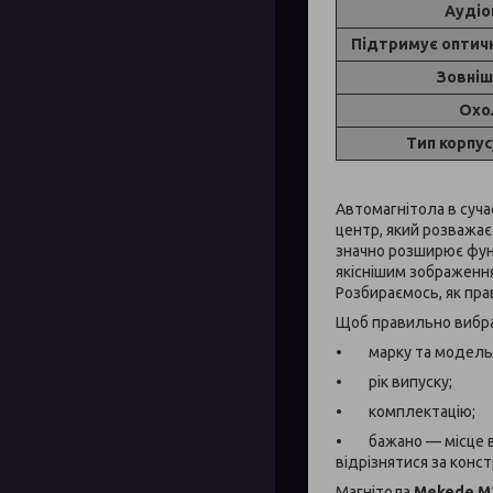
Аудіо
Підтримує оптичн
Зовніш
Охо
Тип корпу
Автомагнітола в суча
центр, який розважає
значно розширює функ
якіснішим зображенням
Розбираємось, як пра
Щоб правильно вибрат
• марку та модель 
• рік випуску;
• комплектацію;
• бажано — місце вип
відрізнятися за конст
Магнітола
Mekede M2