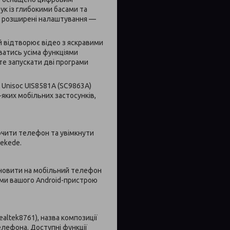
к із глибокими басами та
ні розширені налаштування —
 відтворює відео з яскравими
ватись усіма функціями
те запускати дві програми
 Unisoc UIS8581A (SC9863A)
яких мобільних застосунків,
ючити телефон та увімкнути
Mekede.
ановити на мобільний телефон
ями вашого Android-пристрою
altek8761), назва композиції
лефона. Доступні функції