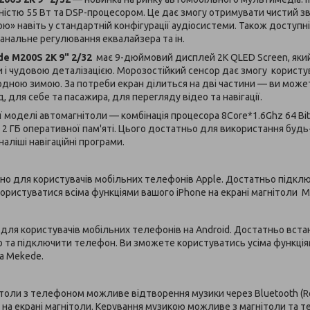
стю 55 Вт та DSP-процесором. Це дає змогу отримувати чистий зву
» навіть у стандартній конфігурації аудіосистеми. Також доступ
канальне регулювання еквалайзера та ін.
e M200S 2K 9" 2/32
має 9-дюймовий дисплей 2K QLED Screen, який
і чудовою деталізацією. Морозостійкий сенсор дає змогу користу
дною зимою. За потреби екран ділиться на дві частини — ви може
 для себе та пасажира, для перегляду відео та навігації.
ї моделі автомагнітоли — комбінація процесора 8Core*1.6Ghz 64 Bit
 2 ГБ оперативної пам'яті. Цього достатньо для використання будь-
ліші навігаційні програми.
но для користувачів мобільних телефонів Apple. Достатньо підкл
користуватися всіма функціями вашого iPhone на екрані магнітоли 
 для користувачів мобільних телефонів на Android. Достатньо вст
to та підключити телефон. Ви зможете користуватись усіма функці
а Mekede.
нітоли з телефоном можливе відтворення музики через Bluetooth (Re
а екрані магнітоли. Керування музикою можливе з магнітоли та те