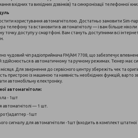
мання вхідних та вихідних дзвінків) та синхронізації телефонної кн
дуль
остити користування автомагнітолою. Достатньо замовити Sim-пар
ра телефону та встановити в автомагнітолу — і вам більше ніколи
у точку доступу у смартфоні. Вам стануть доступними всі інтерне
н.
ено чудовий чіп радіоприймача FM/AM 7708, що забезпечує впевнен
й здійснюється в автоматичному та ручному режимах. Тюнер має с
3 місяця. Для звернення до сервісного центру збережіть чек та ориг
сть пристрою із машиною та наявність необхідних функцій, варто з
ати автомобільну електроніку.
ної автомагнітоли:
ола - 1шт
 автомагнітолі — 1 шт.
дрот)адаптер -1шт
ого сигналу для автомагнітоли -1шт (входить в комплект штатної 