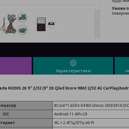
будь-яки
повернен
Характеристики
І
e M200S 2K 9" 2/32 (9" 2K Qled 8core 9863 2/32 4G CarPlay/Andr
роцесор
8Core*1.6Ghz 64 Bit Unisoc UIS8581A (S
ОС
Android 11 API=29
нтернет
4G + 2.4ГГц/5ГГц Wi-Fi