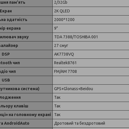
ішня пам'ять
2/32Gb
Екран
2K QLED
ьна здатність
2000*1200
мір екрана
9"
силювач звуку
TDA 7388/TOSHIBA 001
валайзер
27 смуг
DSP
AK7738VQ
etooth чип
Realtek8761
адіо чип
FM/AM 7708
USB
упутникова система)
GPS+Glonass+Beidou
лодження
Так
ольору клавіш
Так
нці» на головному екрані
Так
та AndroidAuto
Дротовий та бездротовий