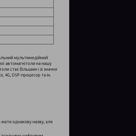
ональний мультимедійний
ної автомагнітоли на нашу
оли стає більшим і зі значно
, 4G, DSP-процесор та ін.
 мати однакову назву, але
Її оснащено цифровим