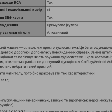
виходи RCA
Так
ий і коаксіальний вихід
Ні
ня SIM-карта
Так
лодження
Примусове (кулер)
су автомагнітоли
Алюмінієвий
сній машині — більше, ніж просто аудіосистема. Це багатофункці
 довгою дорогою і допомагає у повсякденних справах. Заміна штат
ціонал та поліпшує якість звучання аудіосистеми. Екран автомагніт
, з'являється раніше не доступний функціонал: CarPlay/Android Auto
вильно вибрати такий пристрій.
и магнітолу, потрібно враховувати такі характеристики:
авто;
уску машини (американські, азійські та європейські версії можуть
рукцією).
00S 2K 9" 2/32
— новинка на ринку автомобільного мультимедіа. 