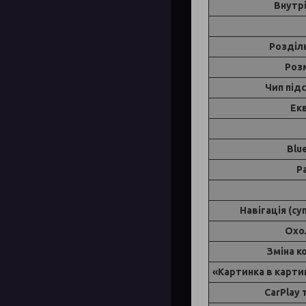
Внутр
Розділ
Роз
Чип під
Ек
Blu
Р
Навігація (с
Охо
Зміна к
«Картинка в карти
CarPlay 