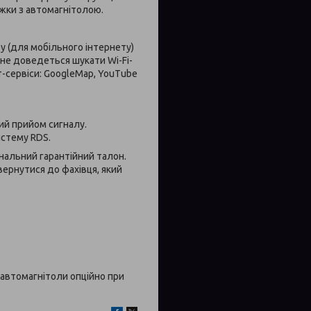
ижки з автомагнітолою.
у (для мобільного інтернету)
 не доведеться шукати Wi-Fi-
т-сервіси: GoogleMap, YouTube
ий прийом сигналу.
истему RDS.
інальний гарантійний талон.
вернутися до фахівця, який
автомагнітоли опційно при