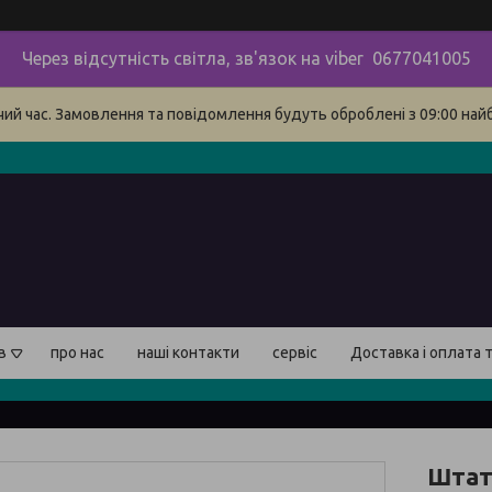
Через відсутність світла, зв'язок на viber 0677041005
очий час. Замовлення та повідомлення будуть оброблені з 09:00 най
в
про нас
наші контакти
сервіс
Доставка і оплата 
Штат