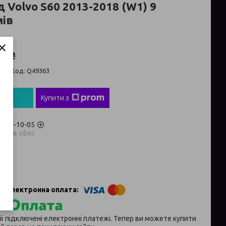
д Volvo S60 2013-2018 (W1) 9
ів
×
6 ₴
ті
Код:
Q49363
пити
Купити з
) 704-10-05
аров viber.
p
ії підключені електронні платежі. Тепер ви можете купити