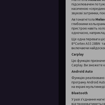
підсилювачем потужні
насиченою «серединою
звукові затримки, по
Автомагнітола
Meked
глибокими кольорами 
пристрою навіть холо
одночасно, наприклад,
Ще одна перевага ціє
8*Cortex A55 28BN та
включаючи найдоскона
Carplay
Цю функцію призначе
Carplay. Ви зможете 
Android Auto
Функцію реалізовано
програму Android Au
на екрані мультимеді
Bluetooth
У разі з'єднання маг
відтворюватиметься н