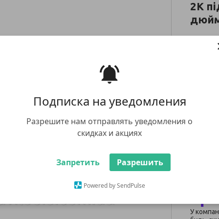
2K пі
дюйм
14 19
В наявнос
Ку
Подписка на уведомления
Разрешите нам отправлять уведомления о
+380 (67
заказ тов
скидках и акциях
whatsap
Запретить
Разрешить
Powered by SendPulse
У компан