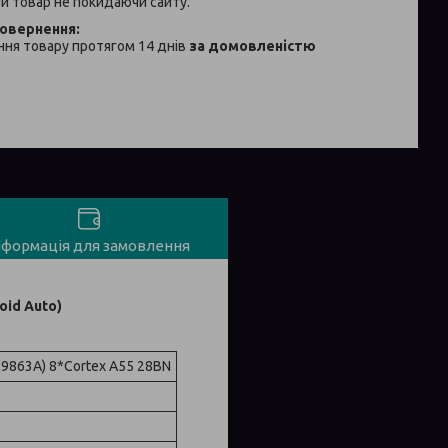
й товар не покидаючи сайту.
ня товару протягом 14 днів
за домовленістю
нформація для замовлення
oid Auto)
C9863A) 8*Cortex A55 28BN