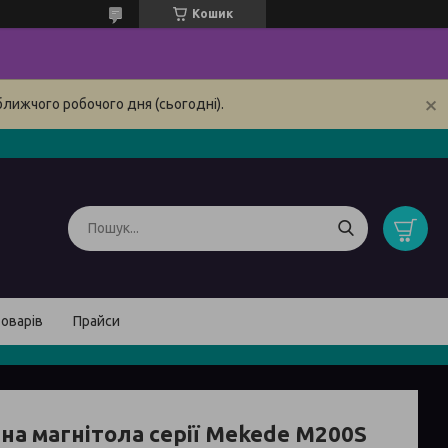
Кошик
ближчого робочого дня (сьогодні).
товарів
Прайси
на магнітола серії Mekede M200S