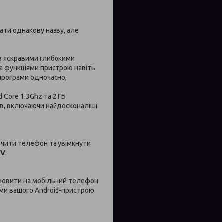
мати однакову назву, але
з яскравими глибокими
а функціями пристрою навіть
програми одночасно,
 Core 1.3Ghz та 2 ГБ
ів, включаючи найдосконаліші
ючити телефон та увімкнути
IV
.
ановити на мобільний телефон
ями вашого Android-пристрою