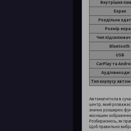
Внутрішня пам
Екран
Роздільна здат
Розмір екра
Чип підсилювач
Bluetooth
USB
CarPlay та Andro
Аудіовиходи
Тип корпусу автом
Автомагнітола в суча
центр, який розважає
значно розширює функ
якіснішим зображенням
Розбираємось, як пра
Щоб правильно вибрат