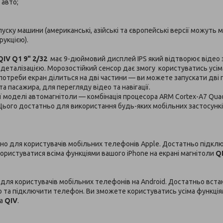
авто;
уску машини (американські, азійські та європейські версії можуть 
рукцією).
QIV Q1 9" 2/32
має 9-дюймовий дисплей IPS який відтворює відео 
деталізацією. Морозостійкий сенсор дає змогу користуватись усім
отреби екран ділиться на дві частини — ви можете запускати дві 
а пасажира, для перегляду відео та навігації.
ї моделі автомагнітоли — комбінація процесора ARM Cortex-A7 Quad
 Цього достатньо для використання будь-яких мобільних застосунк
но для користувачів мобільних телефонів Apple. Достатньо підкл
користуватися всіма функціями вашого iPhone на екрані магнітоли
Q
 для користувачів мобільних телефонів на Android. Достатньо вст
to та підключити телефон. Ви зможете користуватись усіма функці
іа
QIV
.