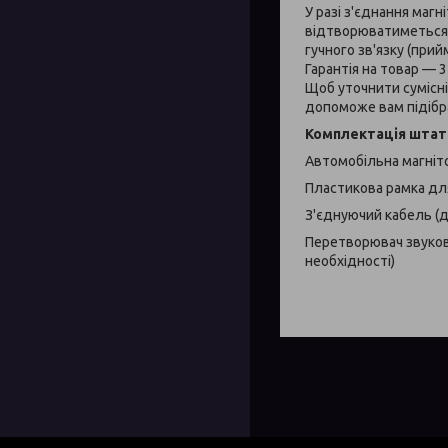
У разі з'єднання маг
відтворюватиметься н
гучного зв'язку (прий
Гарантія на товар –– 
Щоб уточнити сумісні
допоможе вам підібр
Комплектація штат
Автомобільна магніт
Пластикова рамка для
З'єднуючий кабель (
Перетворювач звуков
необхідності)