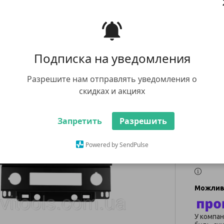
Wrang
дюйм
7 963
Подписка на уведомления
В наявнос
Разрешите нам отправлять уведомления о
скидках и акциях
Ку
Запретить
Разрешить
+380 (67
заказ тов
whatsap
Powered by SendPulse
У компан