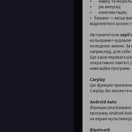
• марку та модель 
• рік випуску;
• комплектацію;
• бажано — місце вип
відрізнятися за конст
Автомагнітола
серії 
кольорами і чудовою 
холодною зимою. За п
наприклад, для себе т
Ще одна перевага ціє
оперативної пам'яті.
навігаційні програми.
Carplay
Цю функцію призначе
Carplay. Ви зможете 
Android Auto
Функцію реалізовано
програму Android Au
на екрані мультимед
Bluetooth