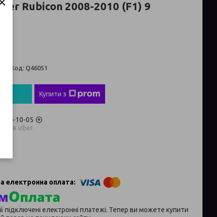
×
ler Rubicon 2008-2010 (F1) 9
ів
 ₴
ті
Код:
Q46051
пити
Купити з
) 704-10-05
аров viber.
p
ії підключені електронні платежі. Тепер ви можете купити