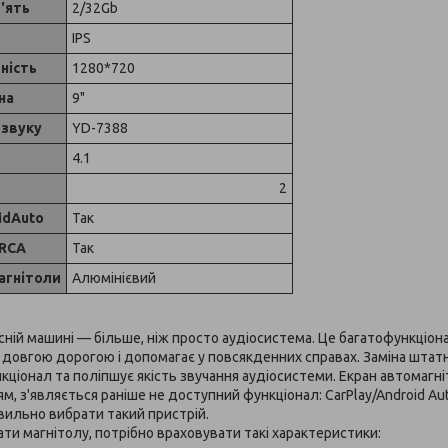
'ять
2/32Gb
IPS
ність
1280*720
на
9"
 звуку
YD-7388
4.1
2
idAuto
Так
 RCA
Так
агнітоли
Алюмінієвий
сній машині — більше, ніж просто аудіосистема. Це багатофункці
 довгою дорогою і допомагає у повсякденних справах. Заміна штат
ціонал та поліпшує якість звучання аудіосистеми. Екран автомагніт
, з'являється раніше не доступний функціонал: CarPlay/Android Auto
вильно вибрати такий пристрій.
и магнітолу, потрібно враховувати такі характеристики: