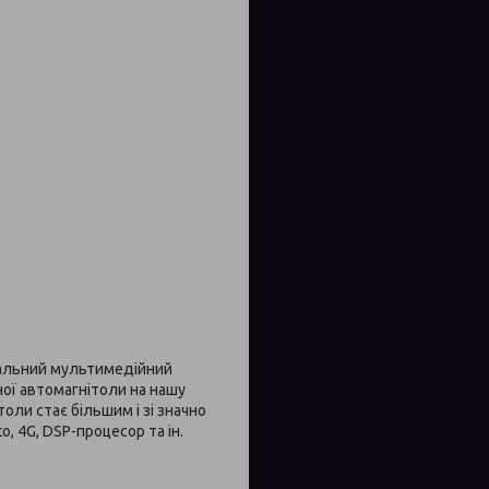
ональний мультимедійний
ної автомагнітоли на нашу
оли стає більшим і зі значно
, 4G, DSP-процесор та ін.