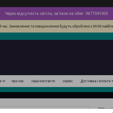
Через відсутність світла, зв'язок на viber 0677041005
й час. Замовлення та повідомлення будуть оброблені з 09:00 найбли
в
про нас
наші контакти
сервіс
Доставка і оплата 
Штатн