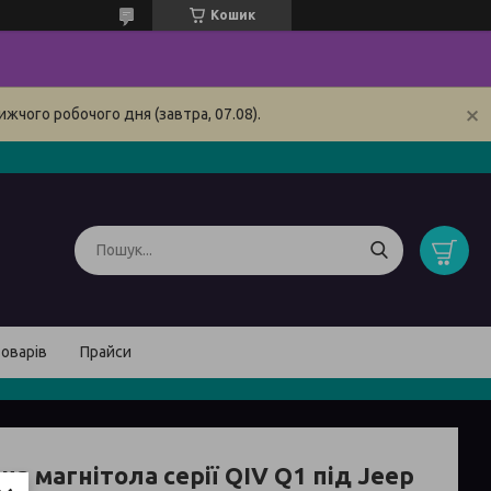
Кошик
жчого робочого дня (завтра, 07.08).
товарів
Прайси
а магнітола серії QIV Q1 під Jeep