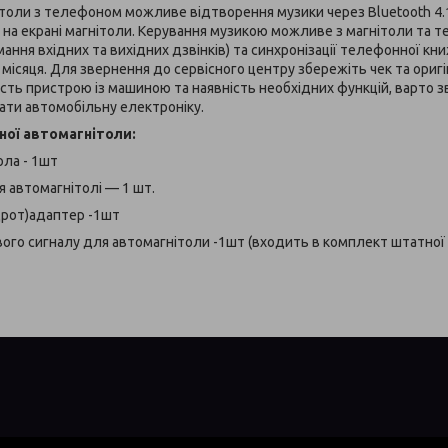
нітоли з телефоном можливе відтворення музики через Bluetooth 4.1
а екрані магнітоли. Керування музикою можливе з магнітоли та те
мання вхідних та вихідних дзвінків) та синхронізації телефонної кн
3 місяця. Для звернення до сервісного центру збережіть чек та ориг
сть пристрою із машиною та наявність необхідних функцій, варто з
ати автомобільну електроніку.
ної автомагнітоли:
ола - 1шт
 автомагнітолі — 1 шт.
дрот)адаптер -1шт
ого сигналу для автомагнітоли -1шт (входить в комплект штатної 