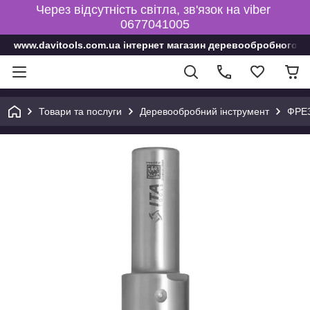
Через відсутність світла, зв'язок на viber
0677041005
www.davitools.com.ua інтернет магазин деревообробного і
Товари та послуги
Деревообробний інструмент
ФРЕ