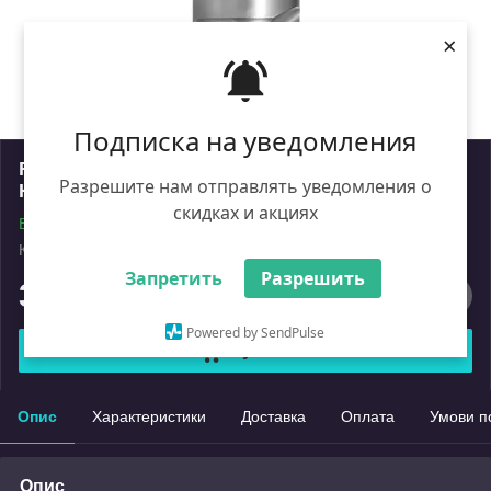
×
Подписка на уведомления
FDH.Фреза D=30,2 I=15 L=95 S=20x50Z=1+1
Разрешите нам отправлять уведомления о
H=4,0 a45° RH
скидках и акциях
В наявності
Код: FDH.30.015.20.4SR
Роздріб
Запретить
Разрешить
35 145
₴
Powered by SendPulse
Купити
Опис
Характеристики
Доставка
Оплата
Умови п
Опис