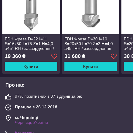
FDH.Фреза D=22 I=11
FDH.Фреза D=30 I=10
FDH.
S=16x50 L=75 Z=1 H=4,0
S=20x50 L=70 Z=2 H=4,0
S=20
a45° RH / засвердлення /
a45° RH / засвердлення
a45°
POZ.
19 360
31 680
30 
₴
₴
Купити
Купити
Про нас
97% позитивних з 37 відгуків за рік
Працює з 26.12.2018
м. Чернівці
Чернівці, Україна