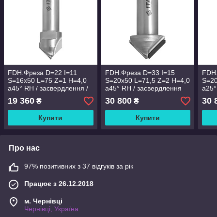
FDH.Фреза D=22 I=11
FDH.Фреза D=33 I=15
FDH.
S=16x50 L=75 Z=1 H=4,0
S=20x50 L=71,5 Z=2 H=4,0
S=20
a45° RH / засвердлення /
a45° RH / засвердлення
a25°
POZ.
19 360
30 800
30 
₴
₴
Купити
Купити
Про нас
97% позитивних з 37 відгуків за рік
Працює з 26.12.2018
м. Чернівці
Чернівці, Україна