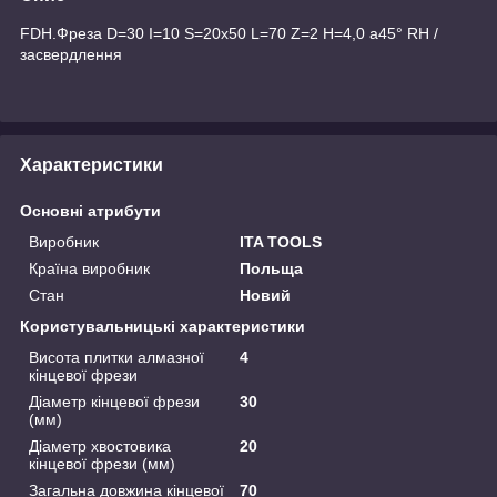
FDH.Фреза D=30 I=10 S=20x50 L=70 Z=2 H=4,0 a45° RH /
засвердлення
Характеристики
Основні атрибути
Виробник
ITA TOOLS
Країна виробник
Польща
Стан
Новий
Користувальницькі характеристики
Висота плитки алмазної
4
кінцевої фрези
Діаметр кінцевої фрези
30
(мм)
Діаметр хвостовика
20
кінцевої фрези (мм)
Загальна довжина кінцевої
70