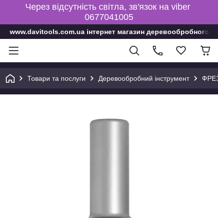
Через відсутність світла, зв'язок на viber
0677041005
www.davitools.com.ua інтернет магазин деревообробного і
Товари та послуги
Деревообробний інструмент
ФРЕ