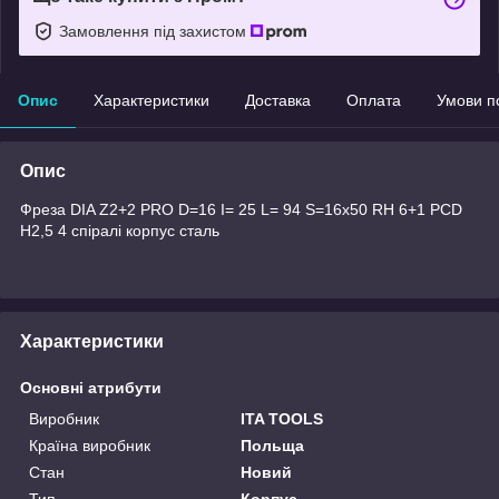
Замовлення під захистом
Опис
Характеристики
Доставка
Оплата
Умови п
Опис
Фреза DIA Z2+2 PRO D=16 I= 25 L= 94 S=16x50 RH 6+1 PCD
H2,5 4 спіралі корпус сталь
Характеристики
Основні атрибути
Виробник
ITA TOOLS
Країна виробник
Польща
Стан
Новий
Тип
Корпус