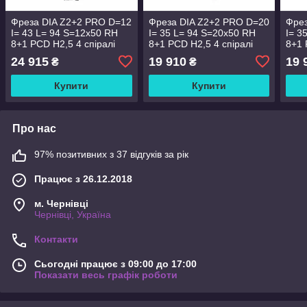
Фреза DIA Z2+2 PRO D=12
Фреза DIA Z2+2 PRO D=20
Фрез
I= 43 L= 94 S=12x50 RH
I= 35 L= 94 S=20x50 RH
I= 3
8+1 PCD H2,5 4 спіралі
8+1 PCD H2,5 4 спіралі
8+1 
корпус сталь
корпус:stal
корп
24 915
19 910
19 
₴
₴
Купити
Купити
Про нас
97% позитивних з 37 відгуків за рік
Працює з 26.12.2018
м. Чернівці
Чернівці, Україна
Контакти
Сьогодні працює з 09:00 до 17:00
Показати весь графік роботи