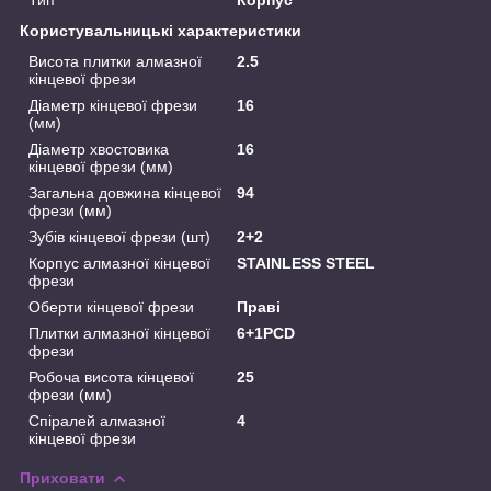
Користувальницькі характеристики
Висота плитки алмазної
2.5
кінцевої фрези
Діаметр кінцевої фрези
16
(мм)
Діаметр хвостовика
16
кінцевої фрези (мм)
Загальна довжина кінцевої
94
фрези (мм)
Зубів кінцевої фрези (шт)
2+2
Корпус алмазної кінцевої
STAINLESS STEEL
фрези
Оберти кінцевої фрези
Праві
Плитки алмазної кінцевої
6+1PCD
фрези
Робоча висота кінцевої
25
фрези (мм)
Спіралей алмазної
4
кінцевої фрези
Приховати