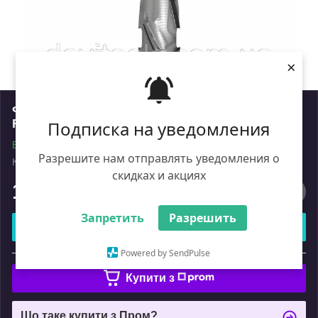
×
Фреза DIA Z2+2 PRO D=16 I= 25 L= 94 S=16x50
RH 6+1 PCD H2,5 4 спіралі корпус сталь
Подписка на уведомления
В наявності
Разрешите нам отправлять уведомления о
Код: DTL.16.025.16.0SR
Роздріб
скидках и акциях
15 235
₴
Запретить
Разрешить
Купити
Powered by SendPulse
або
Купити з
Що таке купити з Пром?