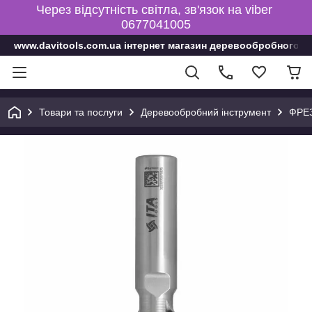
Через відсутність світла, зв'язок на viber
0677041005
www.davitools.com.ua інтернет магазин деревообробного і
Товари та послуги
Деревообробний інструмент
ФРЕ