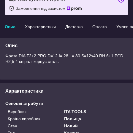
Замовлення під захистом
Опис
Характеристики
Доставка
Оплата
Умови п
Опис
Фреза DIA Z2+2 PRO D=12 I= 28 L= 80 S=12x40 RH 6+1 PCD
H2,5 4 спіралі корпус сталь
Характеристики
Основні атрибути
Виробник
ITA TOOLS
Країна виробник
Польща
Стан
Новий
Тип
Корпус