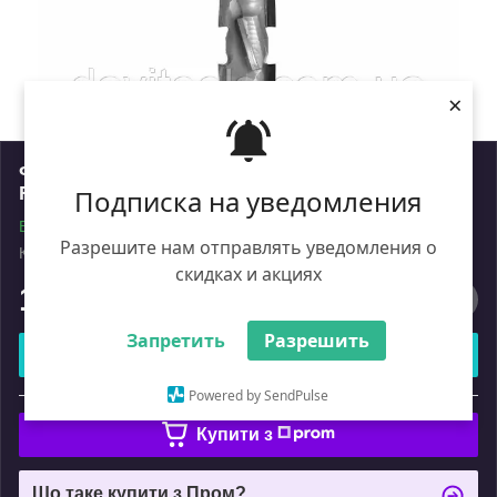
×
Фреза DIA Z2+2 PRO D=12 I= 28 L= 80 S=12x40
RH 6+1 PCD H2,5 4 спіралі корпус сталь
Подписка на уведомления
В наявності
Разрешите нам отправлять уведомления о
Код: DTL.12.028.12.0SR
Роздріб
скидках и акциях
15 675
₴
Запретить
Разрешить
Купити
Powered by SendPulse
або
Купити з
Що таке купити з Пром?