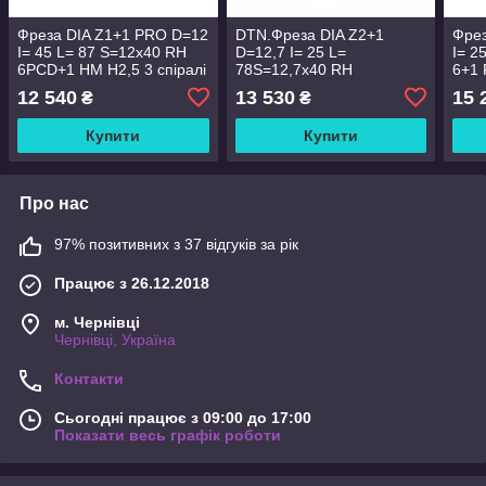
Фреза DIA Z1+1 PRO D=12
DTN.Фреза DIA Z2+1
Фрез
I= 45 L= 87 S=12x40 RH
D=12,7 I= 25 L=
I= 2
6PCD+1 HM H2,5 3 спіралі
78S=12,7x40 RH
6+1 
корпус сталь
6PCD+1HM H2,5 4спіралі
корп
12 540
13 530
15 
₴
₴
корпус:STAL
Купити
Купити
Про нас
97% позитивних з 37 відгуків за рік
Працює з 26.12.2018
м. Чернівці
Чернівці, Україна
Контакти
Сьогодні працює з 09:00 до 17:00
Показати весь графік роботи