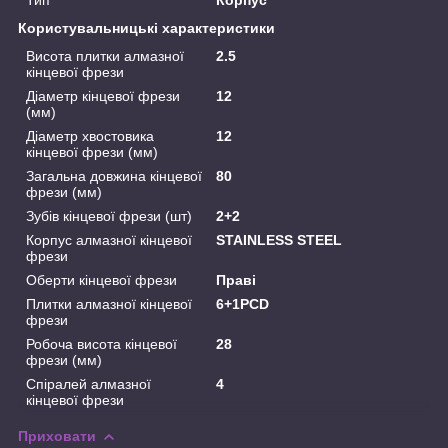
Користувальницькі характеристики
Висота плитки алмазної
2.5
кінцевої фрези
Діаметр кінцевої фрези
12
(мм)
Діаметр хвостовика
12
кінцевої фрези (мм)
Загальна довжина кінцевої
80
фрези (мм)
Зубів кінцевої фрези (шт)
2+2
Корпус алмазної кінцевої
STAINLESS STEEL
фрези
Оберти кінцевої фрези
Праві
Плитки алмазної кінцевої
6+1PCD
фрези
Робоча висота кінцевої
28
фрези (мм)
Спіралей алмазної
4
кінцевої фрези
Приховати