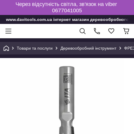
Через відсутність світла, зв'язок на viber
0677041005
www.davitools.com.ua інтернет магазин деревообробного і
Товари та послуги
Деревообробний інструмент
ФРЕ