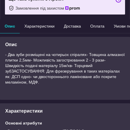
Замовлення під захистом
Опис
Характеристики
Доставка
Оплата
Умови п
Опис
- Два зуби розміщені на чотирьох спіралях- Товщина алмазної
плитки 2,5мм- Можливість загострювання 2 - 3 рази-
Швидкість подачі матеріалу 15м/хв- Торцевий
зубЗАСТОСУВАННЯ: Для фрезерування в таких матеріалах
як: ДСП одно- чи двостороннього ламіноване або покрите
меламіном, МДФ.
Характеристики
Основні атрибути