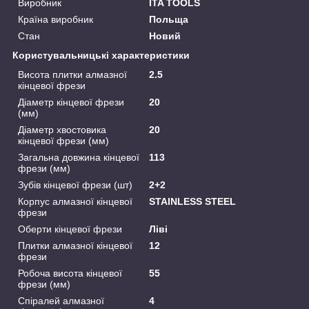
Виробник
ITA TOOLS
Країна виробник
Польща
Стан
Новий
Користувальницькі характеристики
Висота плитки алмазної
2.5
кінцевої фрези
Діаметр кінцевої фрези
20
(мм)
Діаметр хвостовика
20
кінцевої фрези (мм)
Загальна довжина кінцевої
113
фрези (мм)
Зубів кінцевої фрези (шт)
2+2
Корпус алмазної кінцевої
STAINLESS STEEL
фрези
Оберти кінцевої фрези
Ліві
Плитки алмазної кінцевої
12
фрези
Робоча висота кінцевої
55
фрези (мм)
Спіралей алмазної
4