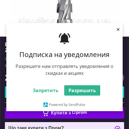
×
DTN Фреза DIA D=20 I=55 S=20x50 LH ECO
Z=12+1 (Z=2)
Подписка на уведомления
В наявності
Разрешите нам отправлять уведомления о
Код: DTN.20.055.20.0SL
Роздріб
скидках и акциях
26 125
₴
Запретить
Разрешить
Купити
або
Powered by SendPulse
Купити з
Що таке купити з Пром?