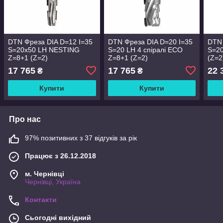
DTN Фреза DIA D=12 I=35
DTN Фреза DIA D=20 I=35
DTN 
S=20x50 LH NESTING
S=20 LH 4 спіралі ECO
S=2
Z=8+1 (Z=2)
Z=8+1 (Z=2)
(Z=2
17 765
17 765
22 
₴
₴
Купити
Купити
Про нас
97% позитивних з 37 відгуків за рік
Працює з 26.12.2018
м. Чернівці
Чернівці, Україна
Контакти
Сьогодні вихідний