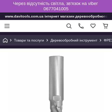
Через відсутність світла, зв'язок на viber
0677041005
www.davitools.com.ua інтернет магазин деревообробного і
Товари та послуги
Деревообробний інструмент
ФРЕ