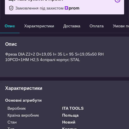
Замовлення під захистом
Опис
Характеристики
Доставка
Оплата
Умови п
Опис
Фреза DIA Z2+2 D=19,05 I= 35 L= 95 S=19,05x50 RH
10PCD+1HM H2,5 4спіралі корпус:STAL
Характеристики
Основні атрибути
Виробник
ITA TOOLS
Країна виробник
Польща
Стан
Новий
Тип
Корпус