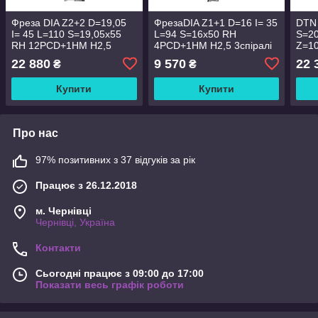
Фреза DIA Z2+2 D=19,05
ФрезаDIA Z1+1 D=16 I= 35
DTN 
I= 45 L=110 S=19,05x55
L=94 S=16x50 RH
S=20
RH 12PCD+1HM H2,5
4PCD+1HM H2,5 3спіралі
Z=10
4спіралі корпус:STAL
корпус:STAL/EDITION 25*
22 880
9 570
22 
₴
₴
Купити
Купити
Про нас
97% позитивних з 37 відгуків за рік
Працює з 26.12.2018
м. Чернівці
Чернівці, Україна
Контакти
Сьогодні працює з 09:00 до 17:00
Показати весь графік роботи