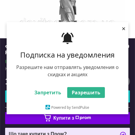
×
Фреза DIA Z2+2 D=19,05 I= 35 L= 95 S=19,05x50
RH 10PCD+1HM H2,5 4спіралі корпус:STAL
Подписка на уведомления
В наявності
Разрешите нам отправлять уведомления о
Код: DTN.19.035.19.5SR
Роздріб
скидках и акциях
18 150
₴
Запретить
Разрешить
Купити
Powered by SendPulse
або
Купити з
Що таке купити з Пром?