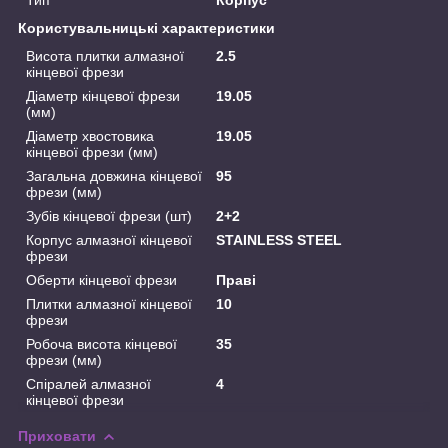
Користувальницькі характеристики
Висота плитки алмазної
2.5
кінцевої фрези
Діаметр кінцевої фрези
19.05
(мм)
Діаметр хвостовика
19.05
кінцевої фрези (мм)
Загальна довжина кінцевої
95
фрези (мм)
Зубів кінцевої фрези (шт)
2+2
Корпус алмазної кінцевої
STAINLESS STEEL
фрези
Оберти кінцевої фрези
Праві
Плитки алмазної кінцевої
10
фрези
Робоча висота кінцевої
35
фрези (мм)
Спіралей алмазної
4
кінцевої фрези
Приховати