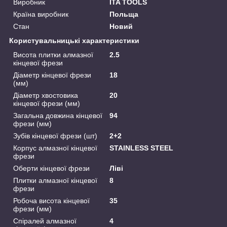
Виробник
ITA TOOLS
Країна виробник
Польща
Стан
Новий
Користувальницькі характеристики
Висота плитки алмазної
2.5
кінцевої фрези
Діаметр кінцевої фрези
18
(мм)
Діаметр хвостовика
20
кінцевої фрези (мм)
Загальна довжина кінцевої
94
фрези (мм)
Зубів кінцевої фрези (шт)
2+2
Корпус алмазної кінцевої
STAINLESS STEEL
фрези
Оберти кінцевої фрези
Ліві
Плитки алмазної кінцевої
8
фрези
Робоча висота кінцевої
35
фрези (мм)
Спіралей алмазної
4