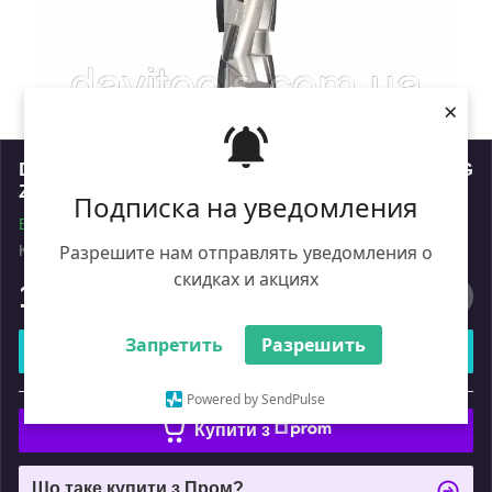
×
DTN Фреза DIA D=18 I=35 S=20x50 LH NESTING
Z=8+1 (Z=2)
Подписка на уведомления
В наявності
Разрешите нам отправлять уведомления о
Код: DTN.18.035.20.0SL
Роздріб
скидках и акциях
17 765
₴
Запретить
Разрешить
Купити
або
Powered by SendPulse
Купити з
Що таке купити з Пром?