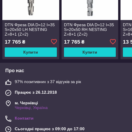
DTN Фреза DIA D=12 I=35
DTN Фреза DIA D=12 I=35
DTN 
S=20x50 LH NESTING
S=20x50 RH NESTING
S=1
Z=8+1 (Z=2)
Z=8+1 (Z=2)
Z=8+
17 765
17 765
13 
₴
₴
Купити
Купити
Про нас
97% позитивних з 37 відгуків за рік
Працює з 26.12.2018
м. Чернівці
Чернівці, Україна
Контакти
Сьогодні працює з 09:00 до 17:00