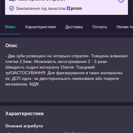
Замовлення під захистом
Опис
Характеристики
Доставка
Оплата
Умови п
Опис
- Два зуби розміщені на чотирьох спіралях- Товщина алмазної
плитки 2,5мм- Можливість загострювання 2 - 3 рази-
Швидкість подачі матеріалу 15м/хв- Торцевий
зубЗАСТОСУВАННЯ: Для фрезерування в таких матеріалах
як: ДСП одно- чи двостороннього ламіноване або покрите
меламіном, МДФ.
Характеристики
Основні атрибути