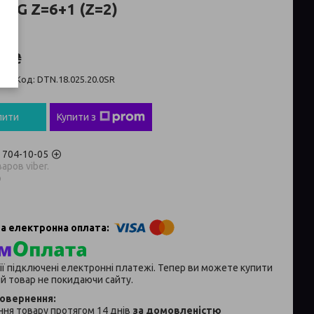
ING Z=6+1 (Z=2)
0 ₴
ті
Код:
DTN.18.025.20.0SR
пити
Купити з
) 704-10-05
аров viber.
p
ії підключені електронні платежі. Тепер ви можете купити
й товар не покидаючи сайту.
ня товару протягом 14 днів
за домовленістю