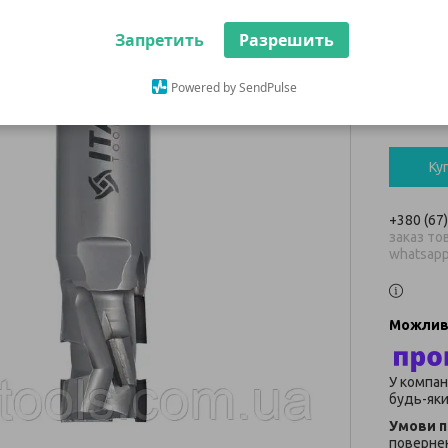
NEST
Запретить
Разрешить
13 53
Powered by SendPulse
В наявнос
Ку
+380 (67
заказ тов
whatsap
У компан
будь-яки
повернен