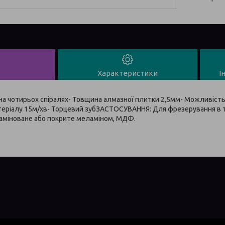
Характеристики
І
 на чотирьох спіралях- Товщина алмазної плитки 2,5мм- Можливість 
теріалу 15м/хв- Торцевий зубЗАСТОСУВАННЯ: Для фрезерування в т
аміноване або покрите меламіном, МДФ.