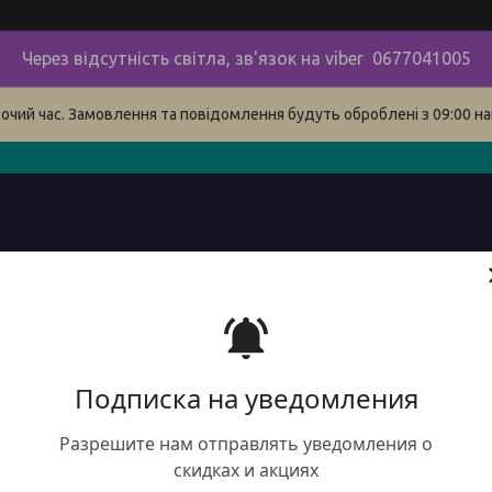
Через відсутність світла, зв'язок на viber 0677041005
бочий час. Замовлення та повідомлення будуть оброблені з 09:00 на
в
про нас
наші контакти
сервіс
Доставка і оплата 
Подписка на уведомления
Разрешите нам отправлять уведомления о
скидках и акциях
DTN 