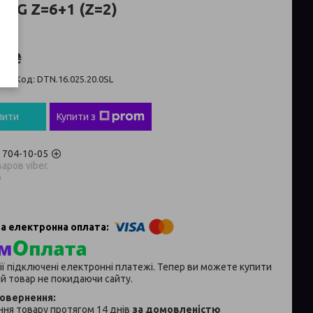
ING Z=6+1 (Z=2)
0 ₴
ті
Код:
DTN.16.025.20.0SL
пити
Купити з
) 704-10-05
аров viber.
p
ії підключені електронні платежі. Тепер ви можете купити
й товар не покидаючи сайту.
ня товару протягом 14 днів
за домовленістю