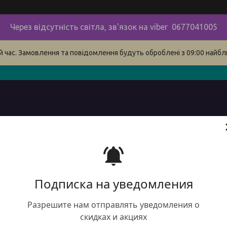
Через відсутність світла, зв'язок на viber 0677041005
й час. Замовлення та повідомлення будуть оброблені з 09:00 найбли
в
про нас
наші контакти
сервіс
Доставка і оплата 
Подписка на уведомления
Разрешите нам отправлять уведомления о
скидках и акциях
DTN 