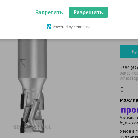
NEST
Запретить
Разрешить
13 53
Powered by SendPulse
В наявнос
Ку
+380 (67
заказ тов
whatsap
У компан
будь-яки
повернен