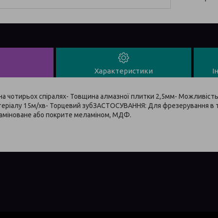
Характеристики
І
 на чотирьох спіралях- Товщина алмазної плитки 2,5мм- Можливість 
теріалу 15м/хв- Торцевий зубЗАСТОСУВАННЯ: Для фрезерування в т
аміноване або покрите меламіном, МДФ.