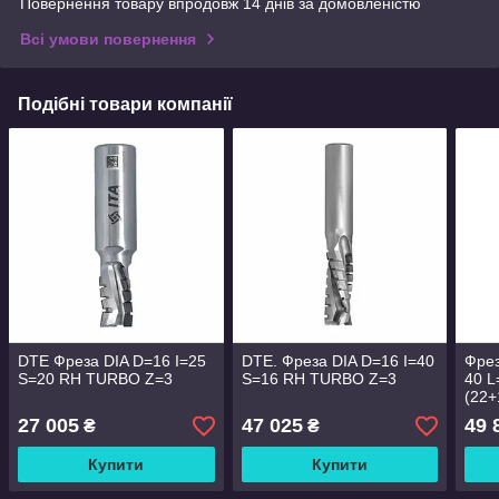
Повернення товару впродовж 14 днів за домовленістю
Всі умови повернення
Подібні товари компанії
DTE Фреза DIA D=16 I=25
DTE. Фреза DIA D=16 I=40
Фрез
S=20 RH TURBO Z=3
S=16 RH TURBO Z=3
40 L
(22+
корп
27 005
47 025
49 
₴
₴
Купити
Купити