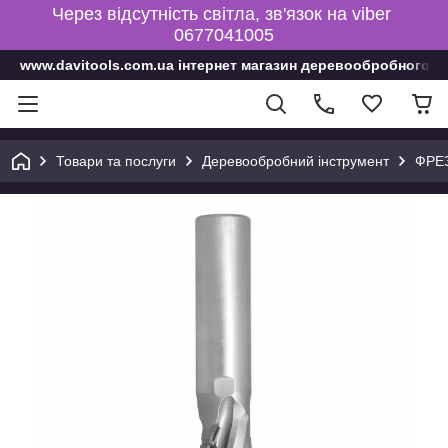
Через відсутність світла, зв'язок на viber
0677041005
www.davitools.com.ua інтернет магазин деревообробного і
Товари та послуги
Деревообробний інструмент
ФРЕ