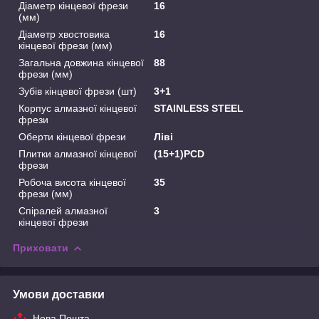
Діаметр кінцевої фрези
16
(мм)
Діаметр хвостовика
16
кінцевої фрези (мм)
Загальна довжина кінцевої
88
фрези (мм)
Зубів кінцевої фрези (шт)
3+1
Корпус алмазної кінцевої
STAINLESS STEEL
фрези
Оберти кінцевої фрези
Ліві
Плитки алмазної кінцевої
(15+1)PCD
фрези
Робоча висота кінцевої
35
фрези (мм)
Спіралей алмазної
3
кінцевої фрези
Приховати
Умови доставки
Нова Пошта