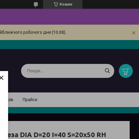
Кошик
йближчого робочого дня (10.08).
×
товарів
Прайси
реза DIA D=20 I=40 S=20x50 RH