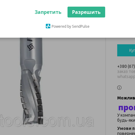
TURB
Запретить
Разрешить
39 82
Powered by SendPulse
В наявнос
Ку
+380 (67
заказ тов
whatsap
У компан
будь-яки
повернен