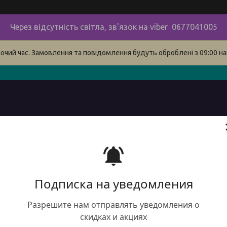
Через відсутність світла, зв'язок на viber 0677041005
бочий час. Замовлення та повідомлення будуть оброблені з 09:00 на
в
про нас
наші контакти
сервіс
Доставка і оплата 
Подписка на уведомления
Разрешите нам отправлять уведомления о
скидках и акциях
DTE Ф