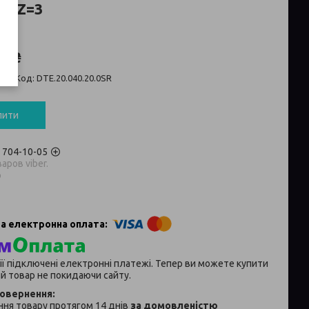
O Z=3
0 ₴
ті
Код:
DTE.20.040.20.0SR
пити
) 704-10-05
аров viber.
p
ії підключені електронні платежі. Тепер ви можете купити
й товар не покидаючи сайту.
ня товару протягом 14 днів
за домовленістю