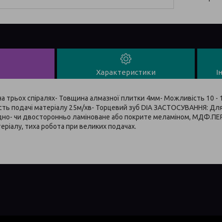
Характеристики
І
 на трьох спіралях- Товщина алмазної плитки 4мм- Можливість 10 - 
ть подачі матеріалу 25м/хв- Торцевий зуб DIA ЗАСТОСУВАННЯ: Для
одно- чи двосторонньо ламіноване або покрите меламіном, МДФ.П
еріалу, тиха робота при великих подачах.