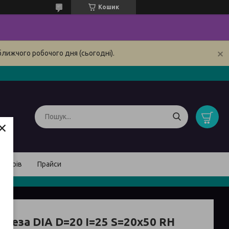
Кошик
ближчого робочого дня (сьогодні).
×
товарів
Прайси
реза DIA D=20 I=25 S=20x50 RH