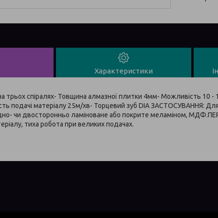
Характеристики
І
 на трьох спіралях- Товщина алмазної плитки 4мм- Можливість 10 - 
ть подачі матеріалу 25м/хв- Торцевий зуб DIA ЗАСТОСУВАННЯ: Для
одно- чи двосторонньо ламіноване або покрите меламіном, МДФ.П
еріалу, тиха робота при великих подачах.