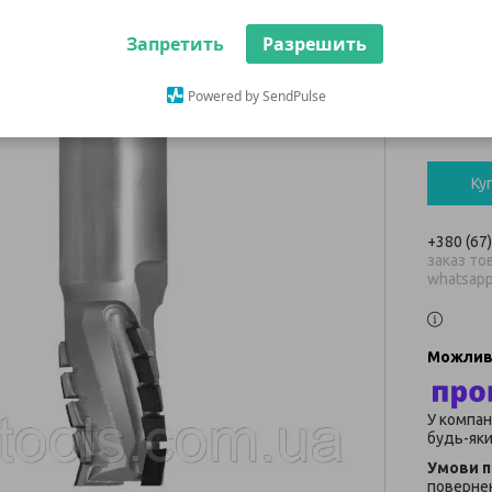
TURB
Запретить
Разрешить
27 00
Powered by SendPulse
В наявнос
Ку
+380 (67
заказ тов
whatsap
У компан
будь-яки
повернен