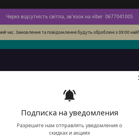
Через відсутність світла, зв'язок на viber 0677041005
очий час. Замовлення та повідомлення будуть оброблені з 09:00 най
в
про нас
наші контакти
сервіс
Доставка і оплата 
Подписка на уведомления
Разрешите нам отправлять уведомления о
скидках и акциях
DTE Ф