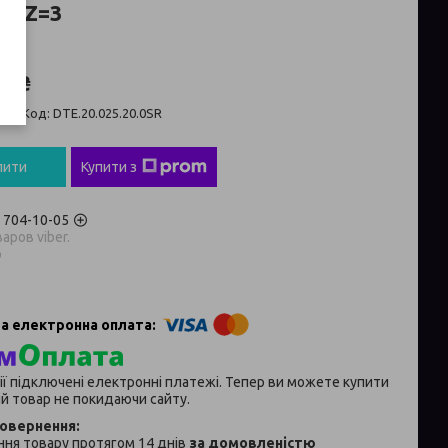
O Z=3
5 ₴
ті
Код:
DTE.20.025.20.0SR
пити
Купити з
) 704-10-05
аров viber.
p
ії підключені електронні платежі. Тепер ви можете купити
й товар не покидаючи сайту.
ня товару протягом 14 днів
за домовленістю