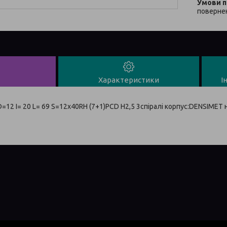
повернен
Характеристики
І
=12 I= 20 L= 69 S=12x40RH (7+1)PCD H2,5 3спіралі корпус:DENSIMET 