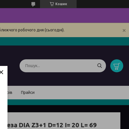
Кошик
ближчого робочого дня (сьогодні).
×
товарів
Прайси
реза DIA Z3+1 D=12 I= 20 L= 69