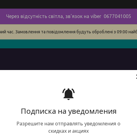
Через відсутність світла, зв'язок на viber 0677041005
очий час. Замовлення та повідомлення будуть оброблені з 09:00 най
в
про нас
наші контакти
сервіс
Доставка і оплата 
Подписка на уведомления
Разрешите нам отправлять уведомления о
скидках и акциях
DTE.Ф