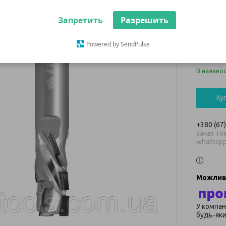
S=12x
корп
Запретить
Разрешить
Powered by SendPulse
30 41
В наявнос
Ку
+380 (67
заказ тов
whatsap
У компан
будь-яки