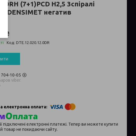
40RH (7+1)PCD H2,5 3спіралі
ус:DENSIMET негатив
5 ₴
ті
Код:
DTE.12.020.12.0DR
пити
) 704-10-05
аров viber.
p
ії підключені електронні платежі. Тепер ви можете купити
й товар не покидаючи сайту.